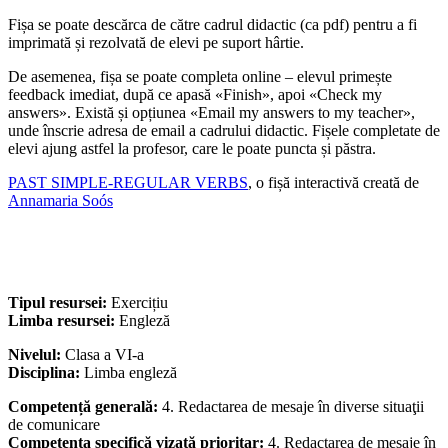
Fișa se poate descărca de către cadrul didactic (ca pdf) pentru a fi
imprimată și rezolvată de elevi pe suport hârtie.
De asemenea, fișa se poate completa online – elevul primește
feedback imediat, după ce apasă «Finish», apoi «Check my
answers». Există și opțiunea «Email my answers to my teacher»,
unde înscrie adresa de email a cadrului didactic. Fișele completate de
elevi ajung astfel la profesor, care le poate puncta și păstra.
PAST SIMPLE-REGULAR VERBS
, o fișă interactivă creată de
Annamaria Soós
Tipul resursei:
Exercițiu
Limba resursei:
Engleză
Nivelul:
Clasa a VI-a
Disciplina:
Limba engleză
Competență generală:
4. Redactarea de mesaje în diverse situaţii
de comunicare
Competența specifică vizată prioritar:
4. Redactarea de mesaje în