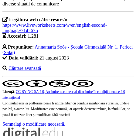
diverse situaţii de comunicare
Legătura web către resursă:
https://www.liveworksheets.com/w/en/english-second-
language/7142675
Accesări:
1.281
Propunător:
Annamaria Soós - Școala Gimnazială Nr. 1, Pericei
(Sălaj)
Data validării:
21 august 2023
Căutare avansată
Licență
:
CC BY-NC-SA 4.0, Atribuire-necomercial-distribuire în condiţii identice 4.0
internațional
Conținutul acestei platforme poate fi utilizat liber cu condiția menționării sursei și, unde e
posibil, a autorului. Modificarea este permisă, iar operele derivate trebuie, la rândul lor, să
poată fi utilizate liber și modificate fără restricții.
Semnalați o modificare necesară.