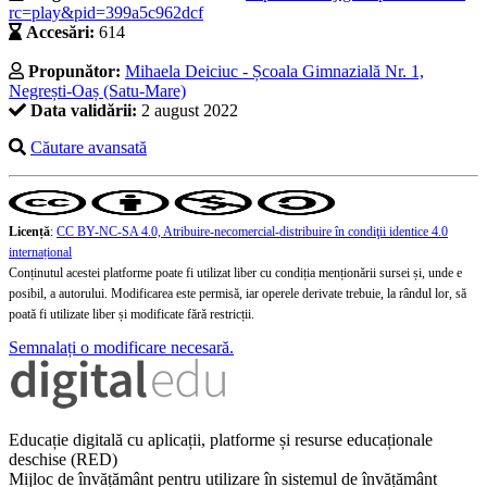
rc=play&pid=399a5c962dcf
Accesări:
614
Propunător:
Mihaela Deiciuc - Școala Gimnazială Nr. 1,
Negrești-Oaș (Satu-Mare)
Data validării:
2 august 2022
Căutare avansată
Licență
:
CC BY-NC-SA 4.0, Atribuire-necomercial-distribuire în condiţii identice 4.0
internațional
Conținutul acestei platforme poate fi utilizat liber cu condiția menționării sursei și, unde e
posibil, a autorului. Modificarea este permisă, iar operele derivate trebuie, la rândul lor, să
poată fi utilizate liber și modificate fără restricții.
Semnalați o modificare necesară.
Educație digitală cu aplicații, platforme și resurse educaționale
deschise (RED)
Mijloc de învățământ pentru utilizare în sistemul de învățământ