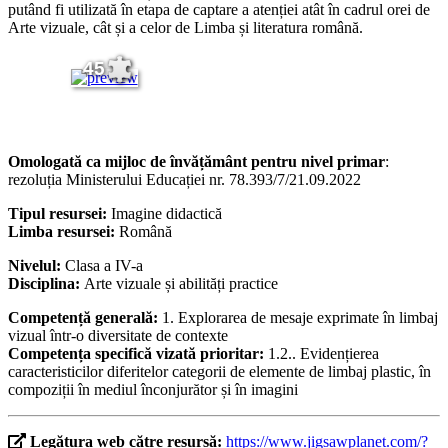
putând fi utilizată în etapa de captare a atenției atât în cadrul orei de
Arte vizuale, cât și a celor de Limba și literatura română.
45
Omologată ca mijloc de învățământ pentru nivel primar
:
rezoluția Ministerului Educației nr. 78.393/7/21.09.2022
Tipul resursei:
Imagine didactică
Limba resursei:
Română
Nivelul:
Clasa a IV-a
Disciplina:
Arte vizuale și abilități practice
Competență generală:
1. Explorarea de mesaje exprimate în limbaj
vizual într-o diversitate de contexte
Competența specifică vizată prioritar:
1.2.. Evidențierea
caracteristicilor diferitelor categorii de elemente de limbaj plastic, în
compoziții în mediul înconjurător și în imagini
Legătura web către resursă:
https://www.jigsawplanet.com/?