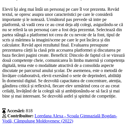
Elevii își aleg mai întâi un personaj pe care îl vor prezenta. Revăd
textul, se opresc asupra unor caracteristici pe care le consideră
importante și le notează. Următorul pas prevede să intre pe
platformă, să vadă ceea ce au creat deja alți colegi, asigurându-se că
nu se referă la un personaj care a fost deja prezentat. Selectează din
partea stângă a platformei tot ceea de cu nevoie de la font, tipul de
scris și mărimea la imagini/scene pe care le pot încărca și din
calculator. Revăd apoi rezultatul final. Evaluarea presupune
prezentarea cărții la clasă prin accesarea platformei și discutarea pe
baza fiecărei pagini create. Beneficii: Dincolo de faptul că se vizează
două competențe cheie, comunicarea în limba maternă și competența
digitală, tema este o modalitate atractivă de a consolida aspecte
discutate pe parcursul anului școlar. De asemenea, este o metodă de
învățare colaborativă, elevii exersând o serie de deprinderi, abilități
în domeniul digital. Se dezvoltă capacitatea de concentrare, atenția,
gândirea critică și reflexivă, fiecare elev urmărind ceea ce au creat
ceilalți, învățând de la colegii săi și ambiționându-se să facă și mai
bine și mai interesant. Se dezvoltă astfel și spiritul de competiție.
Accesări:
818
Contribuitor:
Loredana Alexa - Școala Gimnazială Bogdan-
Vodă, Câmpulung Moldovenesc (2022)