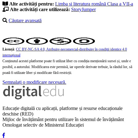
Alte activități pentru:
Limba şi literatura română
Clasa a VII-a
Alte activități care utilizează:
StoryJumper
Căutare avansată
Licență
:
CC BY-NC-SA 4.0, Atribuire-necomercial-distribuire în condiţii identice 4.0
internațional
Conținutul acestei platforme poate fi utilizat liber cu condiția menționării sursei și, unde e
posibil, a autorului. Modificarea este permisă, iar operele derivate trebuie, la rândul lor, să
poată fi utilizate liber și modificate fără restricții.
Semnalați o modificare necesară.
Educație digitală cu aplicații, platforme și resurse educaționale
deschise (RED)
Mijloc de învățământ pentru utilizare în sistemul de învățământ
Omologat selectiv de Ministerul Educației