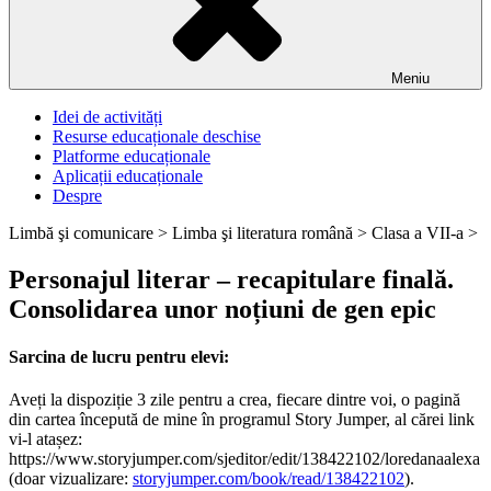
Meniu
Idei de activități
Resurse educaționale deschise
Platforme educaționale
Aplicații educaționale
Despre
Limbă şi comunicare >
Limba şi literatura română >
Clasa a VII-a >
Personajul literar – recapitulare finală.
Consolidarea unor noțiuni de gen epic
Sarcina de lucru pentru elevi:
Aveți la dispoziție 3 zile pentru a crea, fiecare dintre voi, o pagină
din cartea începută de mine în programul Story Jumper, al cărei link
vi-l atașez:
https://www.storyjumper.com/sjeditor/edit/138422102/loredanaalexa
(doar vizualizare:
storyjumper.com/book/read/138422102
).