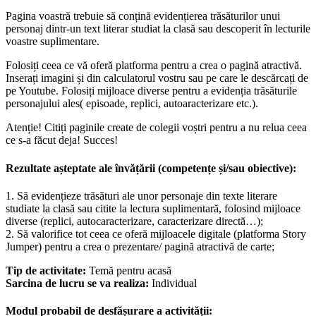
Pagina voastră trebuie să conțină evidențierea trăsăturilor unui
personaj dintr-un text literar studiat la clasă sau descoperit în lecturile
voastre suplimentare.
Folosiți ceea ce vă oferă platforma pentru a crea o pagină atractivă.
Inserați imagini și din calculatorul vostru sau pe care le descărcați de
pe Youtube. Folosiți mijloace diverse pentru a evidenția trăsăturile
personajului ales( episoade, replici, autoaracterizare etc.).
Atenție! Citiți paginile create de colegii voștri pentru a nu relua ceea
ce s-a făcut deja! Succes!
Rezultate așteptate ale învățării (competențe și/sau obiective):
1. Să evidențieze trăsături ale unor personaje din texte literare
studiate la clasă sau citite la lectura suplimentară, folosind mijloace
diverse (replici, autocaracterizare, caracterizare directă…);
2. Să valorifice tot ceea ce oferă mijloacele digitale (platforma Story
Jumper) pentru a crea o prezentare/ pagină atractivă de carte;
Tip de activitate:
Temă pentru acasă
Sarcina de lucru se va realiza:
Individual
Modul probabil de desfășurare a activității: