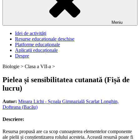
Meniu
Idei de activități
Resurse educaționale deschise
Platforme educaționale
Aplicații educaționale
Despre
Biologie >
Clasa a VII-a >
Pielea și sensibilitatea cutanată (Fișă de
lucru)
Autor:
Mioara Lichi - Școala Gimnazială Scarlat Longhin,
Dofteana (Bacău)
Descriere:
Resursa propusă are ca scop cunoașterea elementelor componente
ale pielii și conștientizarea rolului acesteia. Această resursă poate fi