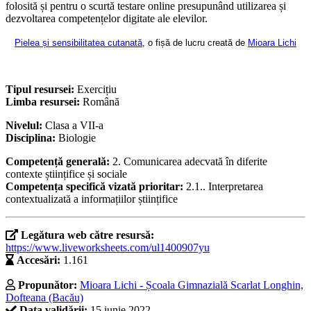
folosită și pentru o scurtă testare online presupunând utilizarea și
dezvoltarea competențelor digitate ale elevilor.
Pielea și sensibilitatea cutanată
, o fișă de lucru creată de
Mioara Lichi
Tipul resursei:
Exercițiu
Limba resursei:
Română
Nivelul:
Clasa a VII-a
Disciplina:
Biologie
Competență generală:
2. Comunicarea adecvată în diferite
contexte științifice și sociale
Competența specifică vizată prioritar:
2.1.. Interpretarea
contextualizată a informațiilor științifice
Legătura web către resursă:
https://www.liveworksheets.com/ul1400907yu
Accesări:
1.161
Propunător:
Mioara Lichi - Școala Gimnazială Scarlat Longhin,
Dofteana (Bacău)
Data validării:
15 iunie 2022