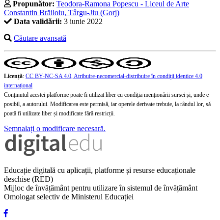
Propunător:
Teodora-Ramona Popescu - Liceul de Arte
Constantin Brăiloiu, Târgu-Jiu (Gorj)
Data validării:
3 iunie 2022
Căutare avansată
Licență
:
CC BY-NC-SA 4.0, Atribuire-necomercial-distribuire în condiţii identice 4.0
internațional
Conținutul acestei platforme poate fi utilizat liber cu condiția menționării sursei și, unde e
posibil, a autorului. Modificarea este permisă, iar operele derivate trebuie, la rândul lor, să
poată fi utilizate liber și modificate fără restricții.
Semnalați o modificare necesară.
Educație digitală cu aplicații, platforme și resurse educaționale
deschise (RED)
Mijloc de învățământ pentru utilizare în sistemul de învățământ
Omologat selectiv de Ministerul Educației