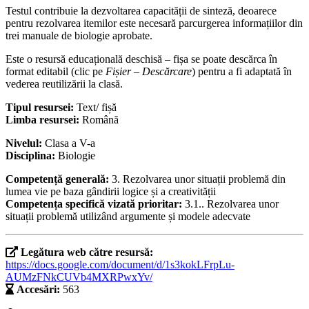
Testul contribuie la dezvoltarea capacității de sinteză, deoarece
pentru rezolvarea itemilor este necesară parcurgerea informațiilor din
trei manuale de biologie aprobate.
Este o resursă educațională deschisă – fișa se poate descărca în
format editabil (clic pe
Fișier – Descărcare
) pentru a fi adaptată în
vederea reutilizării la clasă.
Tipul resursei:
Text/ fișă
Limba resursei:
Română
Nivelul:
Clasa a V-a
Disciplina:
Biologie
Competență generală:
3. Rezolvarea unor situații problemă din
lumea vie pe baza gândirii logice și a creativității
Competența specifică vizată prioritar:
3.1.. Rezolvarea unor
situații problemă utilizând argumente și modele adecvate
Legătura web către resursă:
https://docs.google.com/document/d/1s3kokLFrpLu-
AUMzFNkCUVb4MXRPwxYv/
Accesări:
563