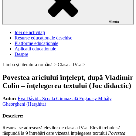
Meniu
Idei de activități
Resurse educaționale deschise
Platforme educaționale
Aplicații educaționale
Despre
Limba şi literatura română >
Clasa a IV-a >
Povestea ariciului înțelept, după Vladimir
Colin – înțelegerea textului (Joc didactic)
Autor:
Éva Dávid - Școala Gimnazială Fogarasy Mihály,
Gheorgheni (Harghita)
Descriere:
Resursa se adresează elevilor de clasa a IV-a. Elevii trebuie să
răspundă la 9 întrebări care vizează înțelegerea textului
Povestea