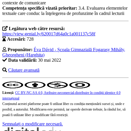
contexte de comunicare
Competența specifică vizată prioritar:
3.4. Evaluarea elementelor
textuale care conduc la înţelegerea de profunzime în cadrul lecturii
Legătura web către resursă:
https://view.genial.ly/620017d64a0c1a001137c58f
Accesări:
728
Propunător:
Éva Dávid - Școala Gimnazială Fogarasy Mihály,
Gheorgheni (Harghita)
Data validării:
30 mai 2022
Căutare avansată
Licență
:
CC BY-NC-SA 4.0, Atribuire-necomercial-distribuire în condiţii identice 4.0
internațional
Conținutul acestei platforme poate fi utilizat liber cu condiția menționării sursei și, unde e
posibil, a autorului. Modificarea este permisă, iar operele derivate trebuie, la rândul lor, să
poată fi utilizate liber și modificate fără restricții.
Semnalați o modificare necesară.