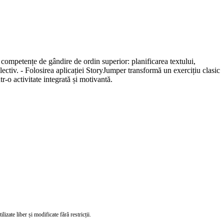
tă competențe de gândire de ordin superior: planificarea textului,
lectiv. - Folosirea aplicației StoryJumper transformă un exercițiu clasic
tr-o activitate integrată și motivantă.
izate liber și modificate fără restricții.