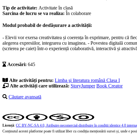
Tip de activitate:
Activitate în clasă
Sarcina de lucru se va realiza:
În colaborare
Modul probabil de desfășurare a activității:
- Elevii vor exersa creativitatea și coerența în exprimare, pentru că fie
alegerea expresiilor, integrarea cu imaginea. - Povestea digitală comună
(scrierea pe caiet) într-o experiență colaborativă, interactivă și atractiv
Accesări:
645
Alte activități pentru:
Limba şi literatura română
Clasa I
Alte activități care utilizează:
StoryJumper
Book Creator
Căutare avansată
Licență
:
CC BY-NC-SA 4.0, Atribuire-necomercial-distribuire în condiţii identice 4.0 interna
Conținutul acestei platforme poate fi utilizat liber cu condiția menționării sursei și, unde e posibi