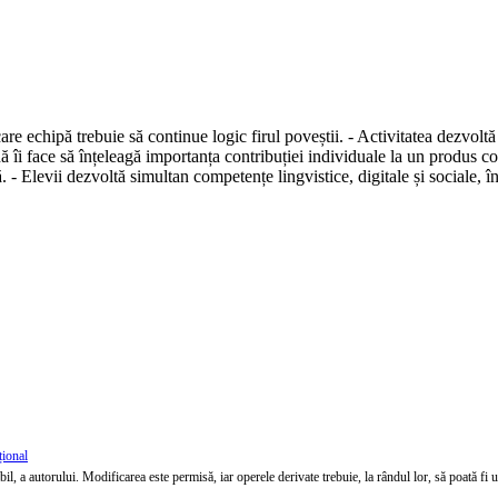
care echipă trebuie să continue logic firul poveștii. - Activitatea dezvol
 îi face să înțeleagă importanța contribuției individuale la un produs co
ă. - Elevii dezvoltă simultan competențe lingvistice, digitale și sociale, în
țional
l, a autorului. Modificarea este permisă, iar operele derivate trebuie, la rândul lor, să poată fi util