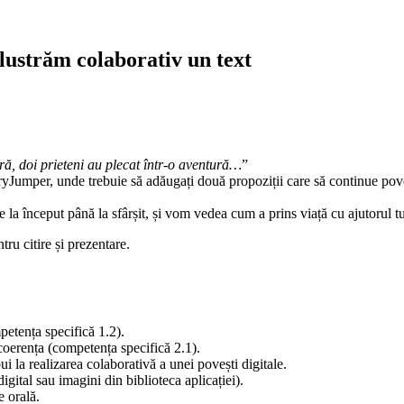
lustrăm colaborativ un text
ră, doi prieteni au plecat într-o aventură…
”
oryJumper, unde trebuie să adăugați două propoziții care să continue pove
 la început până la sfârșit, și vom vedea cum a prins viață cu ajutorul t
tru citire și prezentare.
petența specifică 1.2).
coerența (competența specifică 2.1).
i la realizarea colaborativă a unei povești digitale.
igital sau imagini din biblioteca aplicației).
 orală.