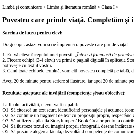
Limbă şi comunicare >
Limba şi literatura română >
Clasa I >
Povestea care prinde viață. Completăm și i
Sarcina de lucru pentru elevi:
Dragi copii, astăzi vom scrie împreună o poveste care prinde viață!
1. Eu vă citesc începutul unei povești: „
Într-o zi frumoasă de primăva
2. Fiecare echipă (3-4 elevi) va primi o pagină digitală în aplicația St
potrivește cu textul vostru.
3. Când toate echipele termină, vom citi povestea completă pe tablă, de
Aveți 20 de minute pentru scriere și ilustrare, iar apoi 20 de minute pen
Rezultate așteptate ale învățării (competențe și/sau obiective):
La finalul activității, elevul va fi capabil:
O1: Să citească un text scurt, identificând personajele și acțiunea (com
O2: Să continue un fragment de text cu propoziții proprii, respectând 
O3: Să utilizeze aplicația StoryJumper / Book Creator pentru a contribu
O4: Să ilustreze textul cu imagini proprii (fotografii, desene încărcate d
O5: Să prezinte alegerea făcută, dezvoltând competențe de comunicare