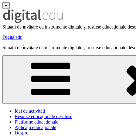
Situații de învățare cu instrumente digitale și resurse educaționale des
Digitaledu
Situații de învățare cu instrumente digitale și resurse educaționale des
Idei de activități
Resurse educaționale deschise
Platforme educaționale
Aplicații educaționale
Despre