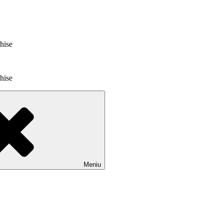
chise
chise
Meniu