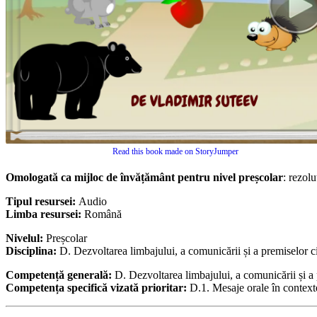
Read this book made on StoryJumper
Omologată ca mijloc de învățământ pentru nivel preșcolar
: rezol
Tipul resursei:
Audio
Limba resursei:
Română
Nivelul:
Preșcolar
Disciplina:
D. Dezvoltarea limbajului, a comunicării și a premiselor citi
Competență generală:
D. Dezvoltarea limbajului, a comunicării și a pr
Competența specifică vizată prioritar:
D.1. Mesaje orale în contex