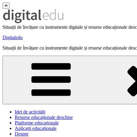
Situații de învățare cu instrumente digitale și resurse educaționale des
Digitaledu
Situații de învățare cu instrumente digitale și resurse educaționale des
Idei de activități
Resurse educaționale deschise
Platforme educaționale
Aplicații educaționale
Despre