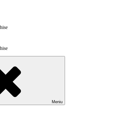
chise
chise
Meniu