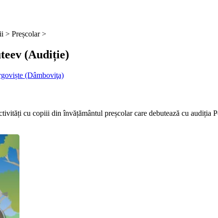
rii >
Preșcolar >
teev (Audiție)
rgoviște (Dâmboviţa)
 activități cu copiii din învățământul preșcolar care debutează cu audiția P