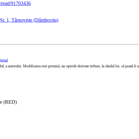
k/read/91703436
Nr. 1, Târgoviște (Dâmboviţa)
țional
l, a autorului. Modificarea este permisă, iar operele derivate trebuie, la rândul lor, să poată fi util
ise (RED)