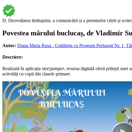
D. Dezvoltarea limbajului, a comunicării și a premiselor citirii și scrie
Povestea mărului buclucaș, de Vladimir Su
Autor:
Diana Maria Rusu - Grădinița cu Program Prelungit Nr. 1, Tâ
Descriere:
Realizată în aplicația
storyjumper
, resursa digitală oferă prilejul unei
activități cu copii din clasele primare.