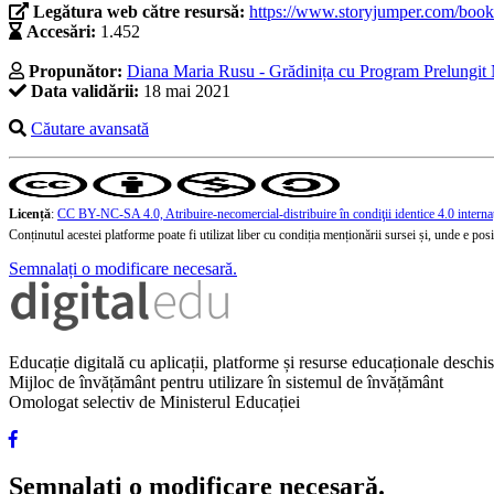
Legătura web către resursă:
https://www.storyjumper.com/boo
Accesări:
1.452
Propunător:
Diana Maria Rusu - Grădinița cu Program Prelungit 
Data validării:
18 mai 2021
Căutare avansată
Licență
:
CC BY-NC-SA 4.0, Atribuire-necomercial-distribuire în condiţii identice 4.0 interna
Conținutul acestei platforme poate fi utilizat liber cu condiția menționării sursei și, unde e posibi
Semnalați o modificare necesară.
Educație digitală cu aplicații, platforme și resurse educaționale desch
Mijloc de învățământ pentru utilizare în sistemul de învățământ
Omologat selectiv de Ministerul Educației
Semnalați o modificare necesară.