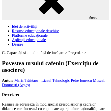
Meniu
Idei de activități
Resurse educaționale deschise
Platforme educaționale
Aplicații educaționale
Despre
C. Capacități și atitudini față de învățare >
Preșcolar >
Povestea ursului cafeniu (Exercițiu de
asociere)
Autor:
Maria Trăistaru - Liceul Tehnologic Petre Ionescu Muscel,
Domnești (Argeş)
Descriere:
Resursa se adresează în mod special preșcolarilor și cadrelor
didactice care lucrează cu copiii care aparțin altor naționalități care