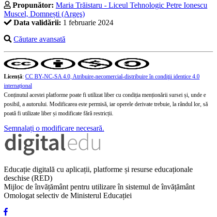
Propunător:
Maria Trăistaru - Liceul Tehnologic Petre Ionescu
Muscel, Domnești (Argeş)
Data validării:
1 februarie 2024
Căutare avansată
Licență
:
CC BY-NC-SA 4.0, Atribuire-necomercial-distribuire în condiţii identice 4.0
internațional
Conținutul acestei platforme poate fi utilizat liber cu condiția menționării sursei și, unde e
posibil, a autorului. Modificarea este permisă, iar operele derivate trebuie, la rândul lor, să
poată fi utilizate liber și modificate fără restricții.
Semnalați o modificare necesară.
Educație digitală cu aplicații, platforme și resurse educaționale
deschise (RED)
Mijloc de învățământ pentru utilizare în sistemul de învățământ
Omologat selectiv de Ministerul Educației