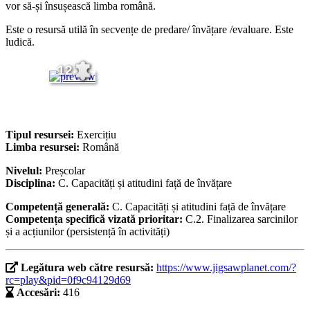
vor să-și însușească limba română.
Este o resursă utilă în secvențe de predare/ învățare /evaluare. Este
ludică.
12
Tipul resursei:
Exercițiu
Limba resursei:
Română
Nivelul:
Preșcolar
Disciplina:
C. Capacități și atitudini față de învățare
Competență generală:
C. Capacități și atitudini față de învățare
Competența specifică vizată prioritar:
C.2. Finalizarea sarcinilor
și a acțiunilor (persistență în activități)
Legătura web către resursă:
https://www.jigsawplanet.com/?
rc=play&pid=0f9c94129d69
Accesări:
416