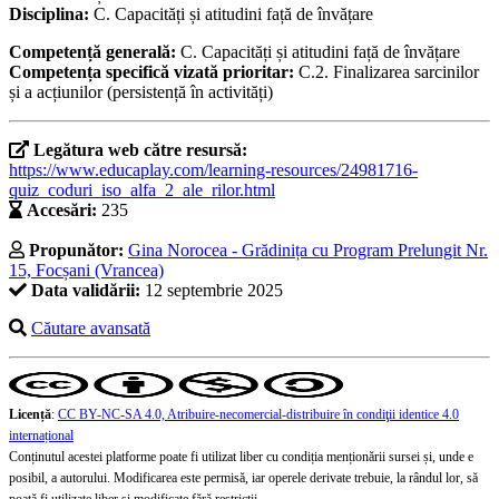
Disciplina:
C. Capacități și atitudini față de învățare
Competență generală:
C. Capacități și atitudini față de învățare
Competența specifică vizată prioritar:
C.2. Finalizarea sarcinilor
și a acțiunilor (persistență în activități)
Legătura web către resursă:
https://www.educaplay.com/learning-resources/24981716-
quiz_coduri_iso_alfa_2_ale_rilor.html
Accesări:
235
Propunător:
Gina Norocea - Grădinița cu Program Prelungit Nr.
15, Focșani (Vrancea)
Data validării:
12 septembrie 2025
Căutare avansată
Licență
:
CC BY-NC-SA 4.0, Atribuire-necomercial-distribuire în condiţii identice 4.0
internațional
Conținutul acestei platforme poate fi utilizat liber cu condiția menționării sursei și, unde e
posibil, a autorului. Modificarea este permisă, iar operele derivate trebuie, la rândul lor, să