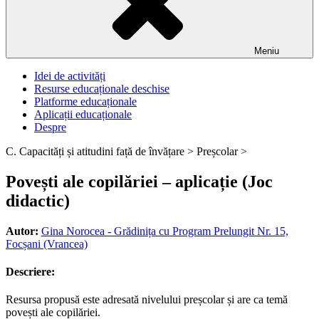
Meniu
Idei de activități
Resurse educaționale deschise
Platforme educaționale
Aplicații educaționale
Despre
C. Capacități și atitudini față de învățare >
Preșcolar >
Povești ale copilăriei – aplicație (Joc
didactic)
Autor:
Gina Norocea - Grădinița cu Program Prelungit Nr. 15,
Focșani (Vrancea)
Descriere:
Resursa propusă este adresată nivelului preșcolar și are ca temă
povești ale copilăriei.