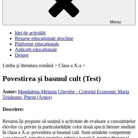
Meniu
Idei de activități
Resurse educaționale deschise
Platforme educaționale
Aplicații educaționale
Despre
Limba şi literatura română >
Clasa a X-a >
Povestirea și basmul cult (Test)
Autor:
Magdalena-Melania Gherghe - Colegiul Economic Maria
Teiuleanu, Pitești (Argeş)
Descriere:
Resursa își propune să susțină o activitate de evaluare a cunoștințelor
elevilor cu privire la particularitățile celor două specii literare studiate
în clasa a X-a: povestirea și basmul cult. Sunt urmărite competențe
care vizează: tematica operelor, tehnica narativă, motive literare și