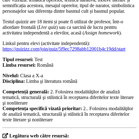
semnificația acestora, mesajul operelor, tipul de narator, simbolistica
personajelor sau diferența dintre basmul cult și basmul popular.
Testul
quizziz
are 18 itemi și poate fi utilizat de profesor, într-o
abordare frontală (
Live quiz
) sau ca sarcină de lucru pentru
activitatea independentă a elevilor, acasă (
Assign homework
).
Linkul pentru elevi (activitate independentă):
https://quizizz.com/join/quiz/5f9ec7298abb12001b4c19dd/start
Tipul resursei:
Test
Limba resursei:
Română
Nivelul:
Clasa a X-a
Disciplina:
Limba şi literatura română
Competență generală:
2. Folosirea modalităţilor de analiză
tematică, structurală şi stilistică în receptarea diferitelor texte literare
şi nonliterare
Competența specifică vizată prioritar:
2.. Folosirea modalităţilor
de analiză tematică, structurală şi stilistică în receptarea diferitelor
texte literare şi nonliterare
Legătura web către resursă: