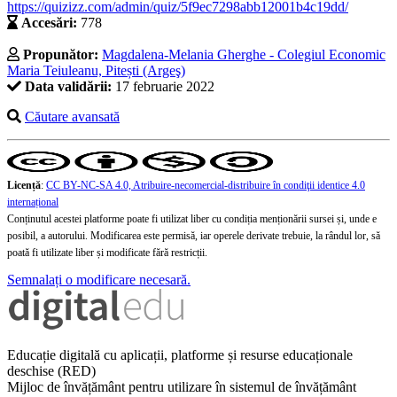
https://quizizz.com/admin/quiz/5f9ec7298abb12001b4c19dd/
Accesări:
778
Propunător:
Magdalena-Melania Gherghe - Colegiul Economic
Maria Teiuleanu, Pitești (Argeş)
Data validării:
17 februarie 2022
Căutare avansată
Licență
:
CC BY-NC-SA 4.0, Atribuire-necomercial-distribuire în condiţii identice 4.0
internațional
Conținutul acestei platforme poate fi utilizat liber cu condiția menționării sursei și, unde e
posibil, a autorului. Modificarea este permisă, iar operele derivate trebuie, la rândul lor, să
poată fi utilizate liber și modificate fără restricții.
Semnalați o modificare necesară.
Educație digitală cu aplicații, platforme și resurse educaționale
deschise (RED)
Mijloc de învățământ pentru utilizare în sistemul de învățământ