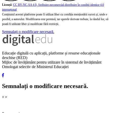
Licență
:
CC BY-NC-SA 4.0, Atribuire-necomercial-distribuire în condiţii identice 4.0
internațional
Conținutul acestei platforme poate fi utilizat liber cu condiția menționării sursei și, unde e
posibil, a autorului. Modificarea este permisă, iar operele derivate trebuie, la rândul lor, să
poată fi utilizate liber și modificate fără restricții.
Semnalați o modificare necesară.
Educație digitală cu aplicații, platforme și resurse educaționale
deschise (RED)
Mijloc de învățământ pentru utilizare în sistemul de învățământ
Omologat selectiv de Ministerul Educației
Semnalați o modificare necesară.
«
»