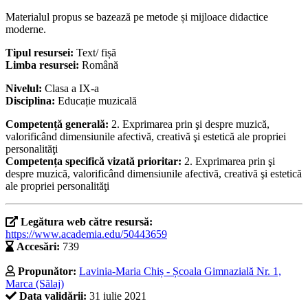
Materialul propus se bazează pe metode și mijloace didactice
moderne.
Tipul resursei:
Text/ fișă
Limba resursei:
Română
Nivelul:
Clasa a IX-a
Disciplina:
Educație muzicală
Competență generală:
2. Exprimarea prin şi despre muzică,
valorificând dimensiunile afectivă, creativă şi estetică ale propriei
personalităţi
Competența specifică vizată prioritar:
2. Exprimarea prin şi
despre muzică, valorificând dimensiunile afectivă, creativă şi estetică
ale propriei personalităţi
Legătura web către resursă:
https://www.academia.edu/50443659
Accesări:
739
Propunător:
Lavinia-Maria Chiș - Școala Gimnazială Nr. 1,
Marca (Sălaj)
Data validării:
31 iulie 2021