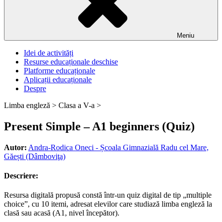
Meniu
Idei de activități
Resurse educaționale deschise
Platforme educaționale
Aplicații educaționale
Despre
Limba engleză >
Clasa a V-a >
Present Simple – A1 beginners (Quiz)
Autor:
Andra-Rodica Oneci - Școala Gimnazială Radu cel Mare,
Găești (Dâmboviţa)
Descriere:
Resursa digitală propusă constă într-un quiz digital de tip „multiple
choice”, cu 10 itemi, adresat elevilor care studiază limba engleză la
clasă sau acasă (A1, nivel începător).