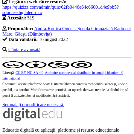
Legătura web către resursă:
https://quizizz.com/admin/quiz/62fb0446e64c66001d4e9bb5?
source=digitaledu_ro
Accesări:
519
Propunător:
Andra-Rodica Oneci - Școala Gimnazială Radu cel
Mare, Găești (Dâmboviţa)
Data validării:
16 august 2022
Căutare avansată
Licență
:
CC BY-NC-SA 4.0, Atribuire-necomercial-distribuire în condiţii identice 4.0
internațional
Conținutul acestei platforme poate fi utilizat liber cu condiția menționării sursei și, unde e
posibil, a autorului. Modificarea este permisă, iar operele derivate trebuie, la rândul lor, să
poată fi utilizate liber și modificate fără restricții.
Semnalați o modificare necesară.
Educație digitală cu aplicații, platforme și resurse educaționale