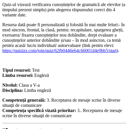
Quiz-ul vizează verificarea cunoștințelor de gramatică ale elevilor (a
timpului prezent simplu) prin alegerea răspunsului corect din 4
variante date.
Resursa dată poate fi personalizată și folosită în mai multe feluri:- în
mod sincron, frontal, la clasă, pentru: recapitulare, spargerea gheții,
exersarea/ fixarea cunoștințelor nou dobândite, drept evaluare a
cunoștințelor anterior dobândite și/sau – în mod asincron, ca temă
pentru acasă/ lucru individual/ autoevaluare (link pentru elevi:
https://quizizz.com/join/quiz/62fb0446e64c66001d4e9bb5/start
).
Tipul resursei:
Test
Limba resursei:
Engleză
Nivelul:
Clasa a V-a
Disciplina:
Limba engleză
Competență generală:
3. Receptarea de mesaje scrise în diverse
situaţii de comunicare
Competența specifică vizată prioritar:
3.. Receptarea de mesaje
scrise în diverse situaţii de comunicare