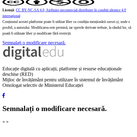
Licență
:
CC BY-NC-SA 4.0, Atribuire-necomercial-distribuire în condiţii identice 4.0
internațional
Conținutul acestei platforme poate fi utilizat liber cu condiția menționării sursei și, unde e
posibil, a autorului. Modificarea este permisă, iar operele derivate trebuie, la rândul lor, să
poată fi utilizate liber și modificate fără restricții.
Semnalați o modificare necesară.
Educație digitală cu aplicații, platforme și resurse educaționale
deschise (RED)
Mijloc de învățământ pentru utilizare în sistemul de învățământ
Omologat selectiv de Ministerul Educației
Semnalați o modificare necesară.
«
»