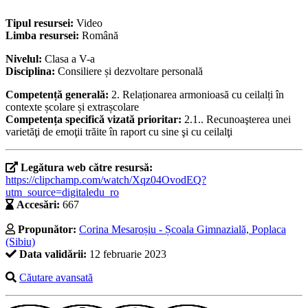
Tipul resursei:
Video
Limba resursei:
Română
Nivelul:
Clasa a V-a
Disciplina:
Consiliere și dezvoltare personală
Competență generală:
2. Relaționarea armonioasă cu ceilalți în
contexte școlare și extrașcolare
Competența specifică vizată prioritar:
2.1.. Recunoaşterea unei
varietăţi de emoţii trăite în raport cu sine şi cu ceilalţi
Legătura web către resursă:
https://clipchamp.com/watch/Xqz04OvodEQ?
utm_source=digitaledu_ro
Accesări:
667
Propunător:
Corina Mesaroșiu - Școala Gimnazială, Poplaca
(Sibiu)
Data validării:
12 februarie 2023
Căutare avansată