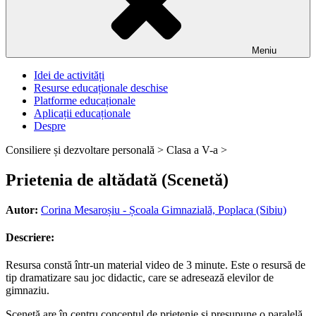
Meniu
Idei de activități
Resurse educaționale deschise
Platforme educaționale
Aplicații educaționale
Despre
Consiliere și dezvoltare personală >
Clasa a V-a >
Prietenia de altădată (Scenetă)
Autor:
Corina Mesaroșiu - Școala Gimnazială, Poplaca (Sibiu)
Descriere:
Resursa constă într-un material video de 3 minute. Este o resursă de
tip dramatizare sau joc didactic, care se adresează elevilor de
gimnaziu.
Scenetă are în centru conceptul de prietenie și presupune o paralelă