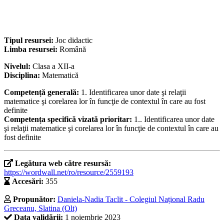
Tipul resursei:
Joc didactic
Limba resursei:
Română
Nivelul:
Clasa a XII-a
Disciplina:
Matematică
Competență generală:
1. Identificarea unor date şi relaţii
matematice şi corelarea lor în funcţie de contextul în care au fost
definite
Competența specifică vizată prioritar:
1.. Identificarea unor date
şi relaţii matematice şi corelarea lor în funcţie de contextul în care au
fost definite
Legătura web către resursă:
https://wordwall.net/ro/resource/2559193
Accesări:
355
Propunător:
Daniela-Nadia Taclit - Colegiul Național Radu
Greceanu, Slatina (Olt)
Data validării:
1 noiembrie 2023