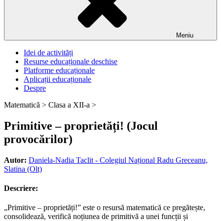
Meniu
Idei de activități
Resurse educaționale deschise
Platforme educaționale
Aplicații educaționale
Despre
Matematică >
Clasa a XII-a >
Primitive – proprietăți! (Jocul
provocărilor)
Autor:
Daniela-Nadia Taclit - Colegiul Național Radu Greceanu,
Slatina (Olt)
Descriere:
„Primitive – proprietăți!” este o resursă matematică ce pregătește,
consolidează, verifică noțiunea de primitivă a unei funcții și