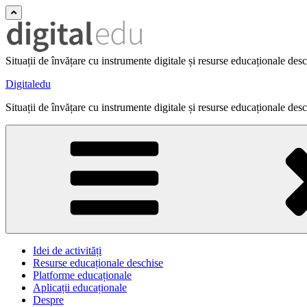
Situații de învățare cu instrumente digitale și resurse educaționale des
Digitaledu
Situații de învățare cu instrumente digitale și resurse educaționale des
Idei de activități
Resurse educaționale deschise
Platforme educaționale
Aplicații educaționale
Despre