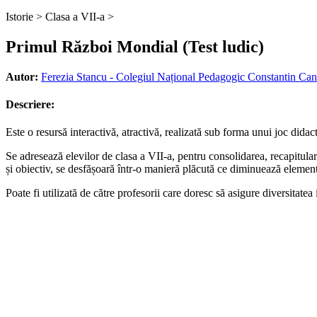
Istorie >
Clasa a VII-a >
Primul Război Mondial (Test ludic)
Autor:
Ferezia Stancu - Colegiul Național Pedagogic Constantin Ca
Descriere:
Este o resursă interactivă, atractivă, realizată sub forma unui joc didac
Se adresează elevilor de clasa a VII-a, pentru consolidarea, recapitula
și obiectiv, se desfășoară într-o manieră plăcută ce diminuează elemente
Poate fi utilizată de către profesorii care doresc să asigure diversitatea