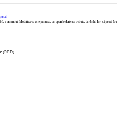
țional
l, a autorului. Modificarea este permisă, iar operele derivate trebuie, la rândul lor, să poată fi util
ise (RED)