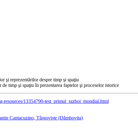
or şi reprezentărilor despre timp şi spaţiu
 de timp şi spaţiu în prezentarea faptelor şi proceselor istorice
ng-resources/13354790-test_primul_razboi_mondial.html
antin Cantacuzino, Târgoviște (Dâmboviţa)