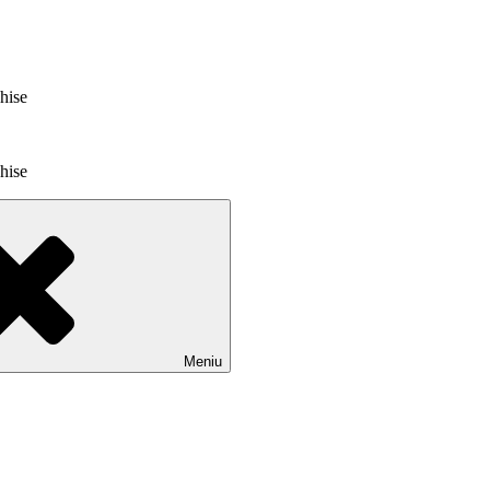
chise
chise
Meniu