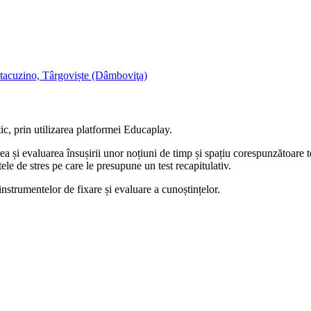
ntacuzino, Târgoviște (Dâmboviţa)
tic, prin utilizarea platformei Educaplay.
rea și evaluarea însușirii unor noțiuni de timp și spațiu corespunzătoar
le de stres pe care le presupune un test recapitulativ.
 instrumentelor de fixare și evaluare a cunoștințelor.