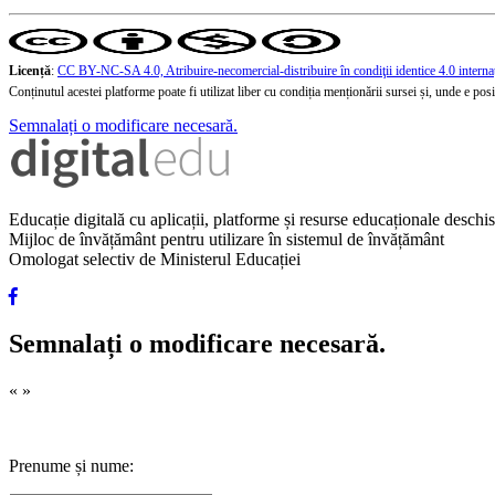
Licență
:
CC BY-NC-SA 4.0, Atribuire-necomercial-distribuire în condiţii identice 4.0 interna
Conținutul acestei platforme poate fi utilizat liber cu condiția menționării sursei și, unde e posibi
Semnalați o modificare necesară.
Educație digitală cu aplicații, platforme și resurse educaționale desch
Mijloc de învățământ pentru utilizare în sistemul de învățământ
Omologat selectiv de Ministerul Educației
Semnalați o modificare necesară.
«
»
Prenume și nume: