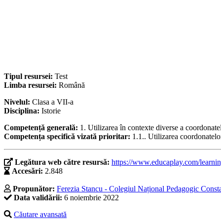
Tipul resursei:
Test
Limba resursei:
Română
Nivelul:
Clasa a VII-a
Disciplina:
Istorie
Competență generală:
1. Utilizarea în contexte diverse a coordonatel
Competența specifică vizată prioritar:
1.1.. Utilizarea coordonatelor
Legătura web către resursă:
https://www.educaplay.com/learni
Accesări:
2.848
Propunător:
Ferezia Stancu - Colegiul Național Pedagogic Const
Data validării:
6 noiembrie 2022
Căutare avansată