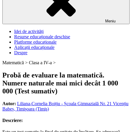
Meniu
Idei de activități
Resurse educaționale deschise
Platforme educaționale
Aplicații educaționale
Despre
Matematică >
Clasa a IV-a >
Probă de evaluare la matematică.
Numere naturale mai mici decât 1 000
000 (Test sumativ)
Autor:
Liliana-Cornelia Boițiu - Școala Gimnazială Nr. 21 Vicențiu
Babeș, Timișoara (Timiş)
Descriere:
Este un test sumativ la final de unitate de învățare. Se adresează