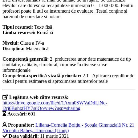
elevilor care doresc să recapituleze numerația 0 – 1 000 000. Pentru
profesori poate fi util ca instrument de evaluare. Testul conține și
baremul de corectare și notare.
Tipul resursei:
Text/ fișă
Limba resursei:
Română
Nivelul:
Clasa a IV-a
Disciplina:
Matematică
Competență generală:
2. prelucrarea unor date matematice de tip
cantitativ, calitativ, structural, cuprinse în diverse surse
informaționale
Competența specifică vizată prioritar:
2.1.. Aplicarea regulilor de
calcul pentru estimarea și aproximarea numerelor reale
Legătura web către resursă:
https://drive.google.com/file/d/1Axm0SWVaDdLjNq-
l2rj6BuhxtHY7suOo/view?usp=sharing
Accesări:
601
Propunător:
Liliana-Cornelia Boițiu - Școala Gimnazială Nr. 21
Vicențiu Babeș, Timișoara (Timiş)
Data validării:
11 martie 2021