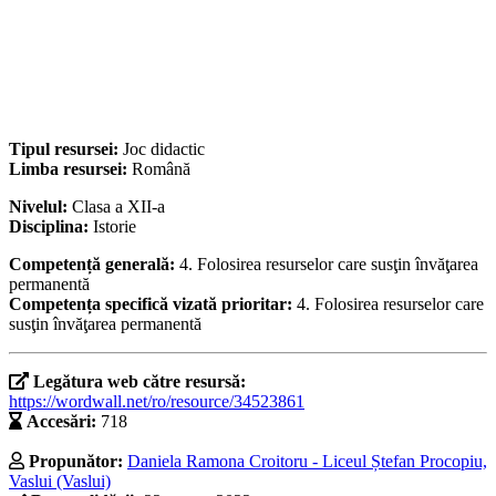
Tipul resursei:
Joc didactic
Limba resursei:
Română
Nivelul:
Clasa a XII-a
Disciplina:
Istorie
Competență generală:
4. Folosirea resurselor care susţin învăţarea
permanentă
Competența specifică vizată prioritar:
4. Folosirea resurselor care
susţin învăţarea permanentă
Legătura web către resursă:
https://wordwall.net/ro/resource/34523861
Accesări:
718
Propunător:
Daniela Ramona Croitoru - Liceul Ștefan Procopiu,
Vaslui (Vaslui)