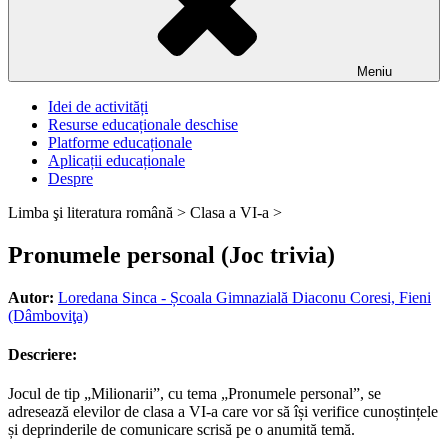
Meniu
Idei de activități
Resurse educaționale deschise
Platforme educaționale
Aplicații educaționale
Despre
Limba şi literatura română >
Clasa a VI-a >
Pronumele personal (Joc trivia)
Autor:
Loredana Sinca - Școala Gimnazială Diaconu Coresi, Fieni
(Dâmboviţa)
Descriere:
Jocul de tip „Milionarii”, cu tema „Pronumele personal”, se
adresează elevilor de clasa a VI-a care vor să își verifice cunoștințele
și deprinderile de comunicare scrisă pe o anumită temă.