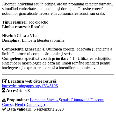
Abordat individual sau în echipă, are un pronunțat caracter formativ,
stimulând curiozitatea, competiția și dorința de însușire corectă a
noțiunilor gramaticale necesare în comunicarea scrisă sau orală.
Tipul resursei:
Joc didactic
Limba resursei:
Română
Nivelul:
Clasa a VI-a
Disciplina:
Limba şi literatura română
Competență generală:
4. Utilizarea corectă, adecvată şi eficientă a
limbii în procesul comunicării orale și scrise
Competența specifică vizată prioritar:
4.1.. Utilizarea achiziţiilor
sintactice şi morfologice de bază ale limbii române standard pentru
înţelegerea şi exprimarea corectă a intenţiilor comunicative
Legătura web către resursă:
https://learningapps.org/13846196
Accesări:
948
Propunător:
Loredana Sinca - Școala Gimnazială Diaconu
Coresi, Fieni (Dâmboviţa)
Data validării:
6 septembrie 2020