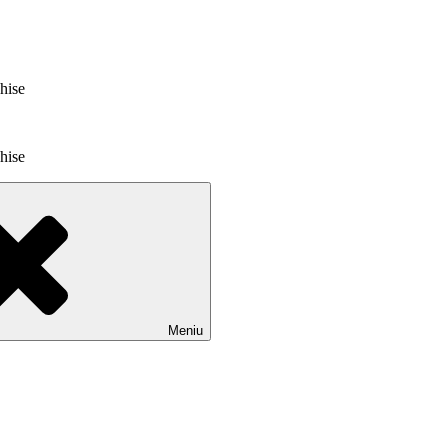
chise
chise
Meniu