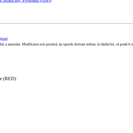
n Brâncuși, Peștișani (Gorj)
țional
l, a autorului. Modificarea este permisă, iar operele derivate trebuie, la rândul lor, să poată fi util
ise (RED)