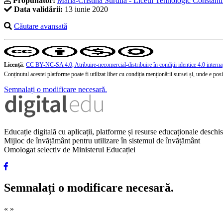
Propunător:
Maria-Cristina Surdilă - Liceul Tehnologic Constanti
Data validării:
13 iunie 2020
Căutare avansată
Licență
:
CC BY-NC-SA 4.0, Atribuire-necomercial-distribuire în condiţii identice 4.0 interna
Conținutul acestei platforme poate fi utilizat liber cu condiția menționării sursei și, unde e posibi
Semnalați o modificare necesară.
Educație digitală cu aplicații, platforme și resurse educaționale desch
Mijloc de învățământ pentru utilizare în sistemul de învățământ
Omologat selectiv de Ministerul Educației
Semnalați o modificare necesară.
«
»