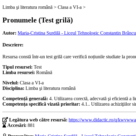
Limba şi literatura română >
Clasa a VI-a >
Pronumele (Test grilă)
Autor:
Maria-Cristina Surdilă - Liceul Tehnologic Constantin Brâncuș
Descriere:
Resursa constă într-un test grilă care verifică noțiunile studiate la pr
Tipul resursei:
Test
Limba resursei:
Română
Nivelul:
Clasa a VI-a
Disciplina:
Limba şi literatura română
Competență generală:
4. Utilizarea corectă, adecvată şi eficientă a l
Competența specifică vizată prioritar:
4.1.. Utilizarea achiziţiilor
Legătura web către resursă:
https://www.didactic.ro/q/kwvwwa
Accesări:
881