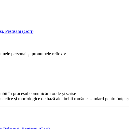
i, Peștișani (Gorj)
onumele personal și pronumele reflexiv.
imbii în procesul comunicării orale și scrise
 sintactice şi morfologice de bază ale limbii române standard pentru înţel