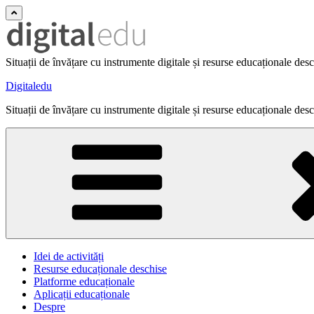
Situații de învățare cu instrumente digitale și resurse educaționale des
Digitaledu
Situații de învățare cu instrumente digitale și resurse educaționale des
Idei de activități
Resurse educaționale deschise
Platforme educaționale
Aplicații educaționale
Despre