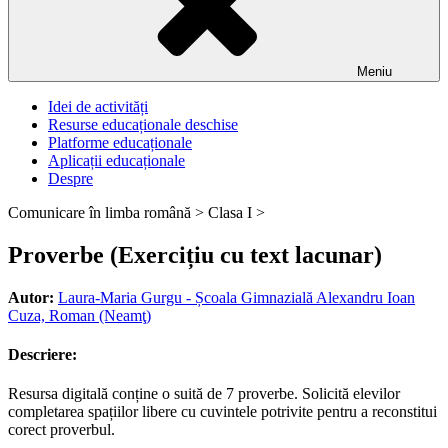
Meniu
Idei de activități
Resurse educaționale deschise
Platforme educaționale
Aplicații educaționale
Despre
Comunicare în limba română >
Clasa I >
Proverbe (Exercițiu cu text lacunar)
Autor:
Laura-Maria Gurgu - Școala Gimnazială Alexandru Ioan
Cuza, Roman (Neamţ)
Descriere:
Resursa digitală conține o suită de 7 proverbe. Solicită elevilor
completarea spațiilor libere cu cuvintele potrivite pentru a reconstitui
corect proverbul.