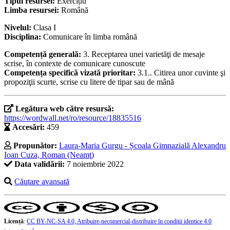
Tipul resursei:
Exercițiu
Limba resursei:
Română
Nivelul:
Clasa I
Disciplina:
Comunicare în limba română
Competență generală:
3. Receptarea unei varietăţi de mesaje
scrise, în contexte de comunicare cunoscute
Competența specifică vizată prioritar:
3.1.. Citirea unor cuvinte şi
propoziţii scurte, scrise cu litere de tipar sau de mână
Legătura web către resursă:
https://wordwall.net/ro/resource/18835516
Accesări:
459
Propunător:
Laura-Maria Gurgu - Școala Gimnazială Alexandru
Ioan Cuza, Roman (Neamţ)
Data validării:
7 noiembrie 2022
Căutare avansată
Licență
:
CC BY-NC-SA 4.0, Atribuire-necomercial-distribuire în condiţii identice 4.0