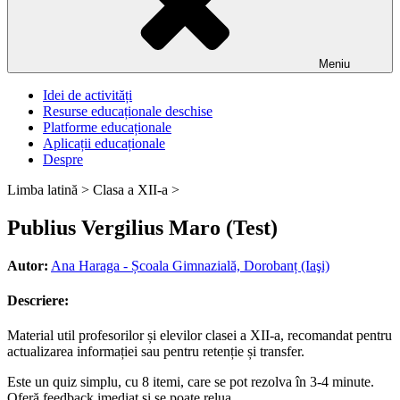
Meniu
Idei de activități
Resurse educaționale deschise
Platforme educaționale
Aplicații educaționale
Despre
Limba latină >
Clasa a XII-a >
Publius Vergilius Maro (Test)
Autor:
Ana Haraga - Școala Gimnazială, Dorobanț (Iaşi)
Descriere:
Material util profesorilor și elevilor clasei a XII-a, recomandat pentru
actualizarea informației sau pentru retenție și transfer.
Este un quiz simplu, cu 8 itemi, care se pot rezolva în 3-4 minute.
Oferă feedback imediat și se poate relua.