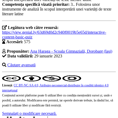
Competența specifică vizată prioritar:
3.. Folosirea unor
instrumente de analiză în scopul interpretării unei varietăți de texte
literare latine
Legătura web către resursă:
https://view.genial.ly/63d69d0d2c940f0019b5e65d/interactive-
content-basic-quiz
Accesări:
575
Propunător:
Ana Haraga - Școala Gimnazială, Dorobanț (Iaşi)
Data validării:
29 ianuarie 2023
Căutare avansată
Licență
:
CC BY-NC-SA 4.0, Atribuire-necomercial-distribuire în condiţii identice 4.0
internațional
Conținutul acestei platforme poate fi utilizat liber cu condiția menționării sursei și, unde e
posibil, a autorului. Modificarea este permisă, iar operele derivate trebuie, la rândul lor, să
poată fi utilizate liber și modificate fără restricții.
Semnalați o modificare necesară.