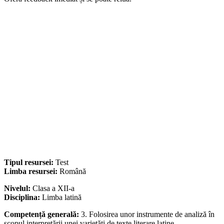
Tipul resursei:
Test
Limba resursei:
Română
Nivelul:
Clasa a XII-a
Disciplina:
Limba latină
Competență generală:
3. Folosirea unor instrumente de analiză în
scopul interpretării unei varietăți de texte literare latine