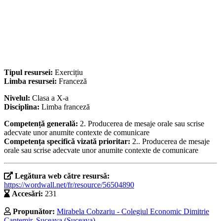
Tipul resursei:
Exercițiu
Limba resursei:
Franceză
Nivelul:
Clasa a X-a
Disciplina:
Limba franceză
Competență generală:
2. Producerea de mesaje orale sau scrise
adecvate unor anumite contexte de comunicare
Competența specifică vizată prioritar:
2.. Producerea de mesaje
orale sau scrise adecvate unor anumite contexte de comunicare
Legătura web către resursă:
https://wordwall.net/fr/resource/56504890
Accesări:
231
Propunător:
Mirabela Cobzariu - Colegiul Economic Dimitrie
Cantemir, Suceava (Suceava)