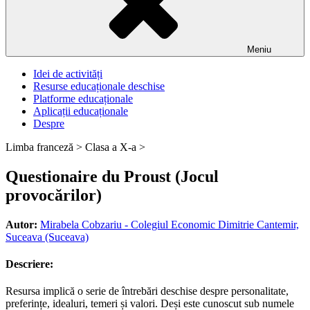
Meniu
Idei de activități
Resurse educaționale deschise
Platforme educaționale
Aplicații educaționale
Despre
Limba franceză >
Clasa a X-a >
Questionaire du Proust (Jocul
provocărilor)
Autor:
Mirabela Cobzariu - Colegiul Economic Dimitrie Cantemir,
Suceava (Suceava)
Descriere:
Resursa implică o serie de întrebări deschise despre personalitate,
preferințe, idealuri, temeri și valori. Deși este cunoscut sub numele