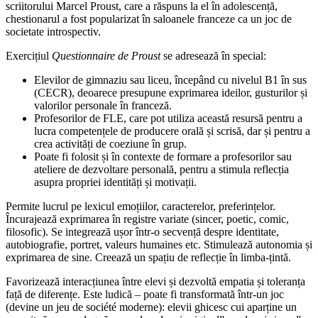
scriitorului Marcel Proust, care a răspuns la el în adolescență,
chestionarul a fost popularizat în saloanele franceze ca un joc de
societate introspectiv.
Exercițiul
Questionnaire de Proust
se adresează în special:
Elevilor de gimnaziu sau liceu, începând cu nivelul B1 în sus
(CECR), deoarece presupune exprimarea ideilor, gusturilor și
valorilor personale în franceză.
Profesorilor de FLE, care pot utiliza această resursă pentru a
lucra competențele de producere orală și scrisă, dar și pentru a
crea activități de coeziune în grup.
Poate fi folosit și în contexte de formare a profesorilor sau
ateliere de dezvoltare personală, pentru a stimula reflecția
asupra propriei identități și motivații.
Permite lucrul pe lexicul emoțiilor, caracterelor, preferințelor.
Încurajează exprimarea în registre variate (sincer, poetic, comic,
filosofic). Se integrează ușor într-o secvență despre identitate,
autobiografie, portret, valeurs humaines etc. Stimulează autonomia și
exprimarea de sine. Creează un spațiu de reflecție în limba-țintă.
Favorizează interacțiunea între elevi și dezvoltă empatia și toleranța
față de diferențe. Este ludică – poate fi transformată într-un joc
(devine un jeu de société moderne): elevii ghicesc cui aparține un