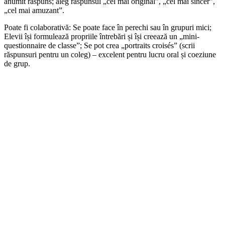
anumit răspuns; aleg răspunsul „cel mai original”, „cel mai sincer”,
„cel mai amuzant”.
Poate fi colaborativă: Se poate face în perechi sau în grupuri mici;
Elevii își formulează propriile întrebări și își creează un „mini-
questionnaire de classe”; Se pot crea „portraits croisés” (scrii
răspunsuri pentru un coleg) – excelent pentru lucru oral și coeziune
de grup.