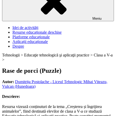
Meniu
Idei de activități
Resurse educaționale deschise
Platforme educaționale
Aplicații educaționale
Despre
Tehnologii >
Educaţie tehnologică şi aplicaţii practice >
Clasa a V-a
>
Rase de porci (Puzzle)
Autor:
Dumitrița Postolache - Liceul Tehnologic Mihai Viteazu,
Vulcan (Hunedoara)
Descriere:
Resursa vizează conținuturi de la tema „Creșterea și îngrijirea
animalelor”, fiind destinată elevilor de clasa a V-a ce studiază
Educație tehnologică și aplicații practice. Poate constitui momentul