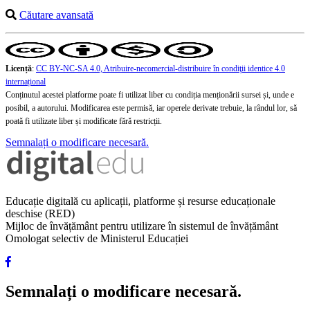
Căutare avansată
Licență
:
CC BY-NC-SA 4.0, Atribuire-necomercial-distribuire în condiţii identice 4.0
internațional
Conținutul acestei platforme poate fi utilizat liber cu condiția menționării sursei și, unde e
posibil, a autorului. Modificarea este permisă, iar operele derivate trebuie, la rândul lor, să
poată fi utilizate liber și modificate fără restricții.
Semnalați o modificare necesară.
Educație digitală cu aplicații, platforme și resurse educaționale
deschise (RED)
Mijloc de învățământ pentru utilizare în sistemul de învățământ
Omologat selectiv de Ministerul Educației
Semnalați o modificare necesară.