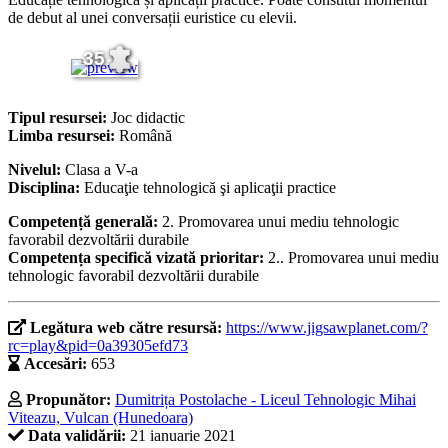
de debut al unei conversații euristice cu elevii.
35
Tipul resursei:
Joc didactic
Limba resursei:
Română
Nivelul:
Clasa a V-a
Disciplina:
Educaţie tehnologică şi aplicaţii practice
Competență generală:
2. Promovarea unui mediu tehnologic
favorabil dezvoltării durabile
Competența specifică vizată prioritar:
2.. Promovarea unui mediu
tehnologic favorabil dezvoltării durabile
Legătura web către resursă:
https://www.jigsawplanet.com/?
rc=play&pid=0a39305efd73
Accesări:
653
Propunător:
Dumitrița Postolache - Liceul Tehnologic Mihai
Viteazu, Vulcan (Hunedoara)
Data validării:
21 ianuarie 2021