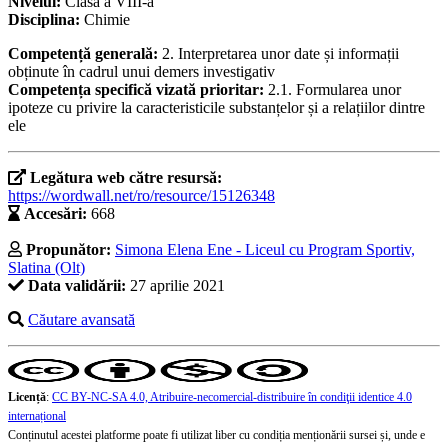
Nivelul:
Clasa a VIII-a
Disciplina:
Chimie
Competență generală:
2. Interpretarea unor date și informații
obținute în cadrul unui demers investigativ
Competența specifică vizată prioritar:
2.1. Formularea unor
ipoteze cu privire la caracteristicile substanțelor și a relațiilor dintre
ele
Legătura web către resursă:
https://wordwall.net/ro/resource/15126348
Accesări:
668
Propunător:
Simona Elena Ene - Liceul cu Program Sportiv,
Slatina (Olt)
Data validării:
27 aprilie 2021
Căutare avansată
Licență
:
CC BY-NC-SA 4.0, Atribuire-necomercial-distribuire în condiţii identice 4.0
internațional
Conținutul acestei platforme poate fi utilizat liber cu condiția menționării sursei și, unde e