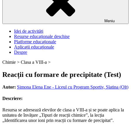
Meniu
Idei de activități
Resurse educaționale deschise
Platforme educaționale
Aplicații educaționale
Despre
Chimie >
Clasa a VIII-a >
Reacții cu formare de precipitate (Test)
Autor:
Simona Elena Ene - Liceul cu Program Sportiv, Slatina (Olt)
Descriere:
Resursa se adresează elevilor de clasa a VIII-a și se poate aplica la
unitatea de învățare „Tipuri de reacții chimice”, la lecția
„Identificarea unor ioni prin reacții cu formare de precipitat”.