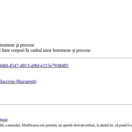
fenomene şi procese
ții între corpuri în cadrul unor fenomene și procese
8ec4668d-4547-4813-a9bf-e215e7938485
Bacovia (Bucureşti)
țional
l, a autorului. Modificarea este permisă, iar operele derivate trebuie, la rândul lor, să poată fi util