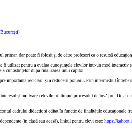
Bucureşti)
ul primar, dar poate fi folosit și de către profesori ca o resursă educațion
i utilizat pentru a evalua cunoștințele elevilor într-un mod interactiv și
e a cunoștințelor după finalizarea unui capitol.
e importanța reciclării și a reducerii poluării. Prin intermediul întrebări
 interesul și motivarea elevilor în timpul procesului de învățare. De asem
tul cadrului didactic și editat în funcție de finalitățile educaționale (rezu
ndependente (în clasă sau acasă), linkul pentru elevi este:
https://kahoot