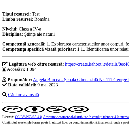
Tipul resursei:
Test
Limba resursei:
Română
Nivelul:
Clasa a IV-a
Disciplina:
Științe ale naturii
Competență generală:
1. Explorarea caracteristicilor unor corpuri, 
Competența specifică vizată prioritar:
1.1.. Identificarea unor rela
Legătura web către resursă:
https://create.kahoot.it/details/
Accesări:
1.094
Propunător:
Angela Burcea - Școala Gimnazială Nr. 111 George 
Data validării:
9 mai 2023
Căutare avansată
Licență
:
CC BY-NC-SA 4.0, Atribuire-necomercial-distribuire în condiţii identice 4.0 interna
Conținutul acestei platforme poate fi utilizat liber cu condiția menționării sursei și, unde e posibi