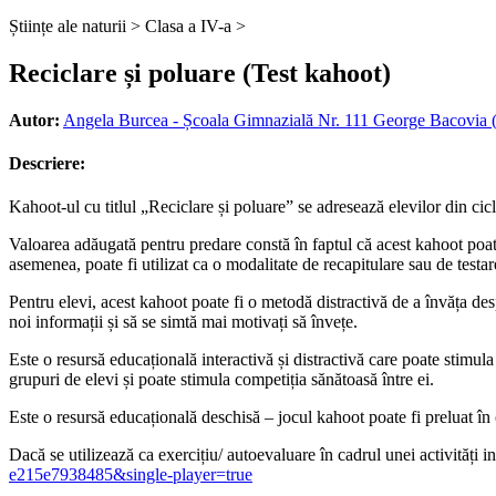
Științe ale naturii >
Clasa a IV-a >
Reciclare și poluare (Test kahoot)
Autor:
Angela Burcea - Școala Gimnazială Nr. 111 George Bacovia (
Descriere:
Kahoot-ul cu titlul „Reciclare și poluare” se adresează elevilor din cicl
Valoarea adăugată pentru predare constă în faptul că acest kahoot poate f
asemenea, poate fi utilizat ca o modalitate de recapitulare sau de testar
Pentru elevi, acest kahoot poate fi o metodă distractivă de a învăța despr
noi informații și să se simtă mai motivați să învețe.
Este o resursă educațională interactivă și distractivă care poate stimula
grupuri de elevi și poate stimula competiția sănătoasă între ei.
Este o resursă educațională deschisă – jocul kahoot poate fi preluat în con
Dacă se utilizează ca exercițiu/ autoevaluare în cadrul unei activități i
e215e7938485&single-player=true