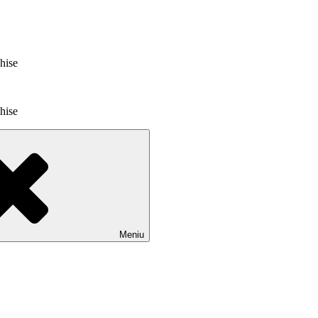
chise
chise
Meniu