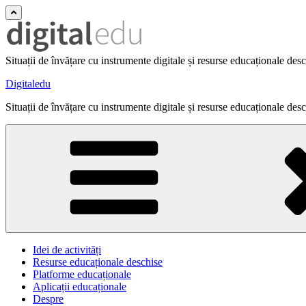
Situații de învățare cu instrumente digitale și resurse educaționale des
Digitaledu
Situații de învățare cu instrumente digitale și resurse educaționale des
Idei de activități
Resurse educaționale deschise
Platforme educaționale
Aplicații educaționale
Despre