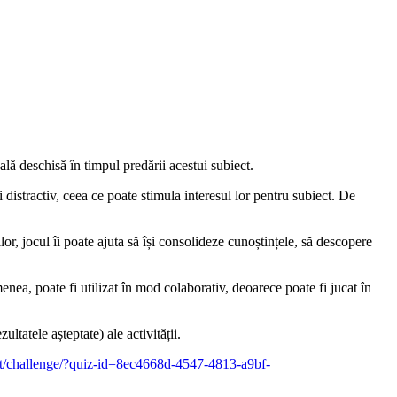
ală deschisă în timpul predării acestui subiect.
 distractiv, ceea ce poate stimula interesul lor pentru subiect. De
lor, jocul îi poate ajuta să își consolideze cunoștințele, să descopere
enea, poate fi utilizat în mod colaborativ, deoarece poate fi jucat în
ltatele așteptate) ale activității.
.it/challenge/?quiz-id=8ec4668d-4547-4813-a9bf-