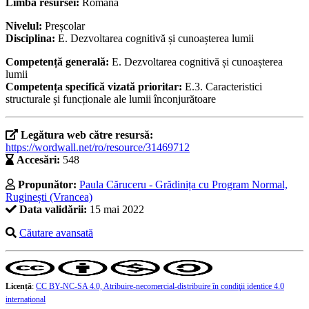
Limba resursei:
Română
Nivelul:
Preșcolar
Disciplina:
E. Dezvoltarea cognitivă și cunoașterea lumii
Competență generală:
E. Dezvoltarea cognitivă și cunoașterea
lumii
Competența specifică vizată prioritar:
E.3. Caracteristici
structurale și funcționale ale lumii înconjurătoare
Legătura web către resursă:
https://wordwall.net/ro/resource/31469712
Accesări:
548
Propunător:
Paula Căruceru - Grădinița cu Program Normal,
Ruginești (Vrancea)
Data validării:
15 mai 2022
Căutare avansată
Licență
:
CC BY-NC-SA 4.0, Atribuire-necomercial-distribuire în condiţii identice 4.0
internațional