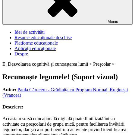
Meniu
Idei de activități
Resurse educaționale deschise
Platforme educaționale
Aplicații educaționale
Despre
E. Dezvoltarea cognitivă și cunoașterea lumii >
Preșcolar >
Recunoaște legumele! (Suport vizual)
Autor:
Paula Căruceru - Grădinița cu Program Normal, Ruginești
(Vrancea)
Descriere:
Aceasta resursă educațională digitală poate fi utilizată într-o
activitate cu preșcolarii de grupa mică, pentru facilitarea învățării
legumelor, dar și ca suport pentru o activitate privind identificarea
comportamentelor alimentare sănătoase.