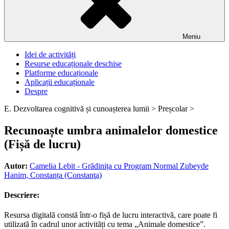
Meniu
Idei de activități
Resurse educaționale deschise
Platforme educaționale
Aplicații educaționale
Despre
E. Dezvoltarea cognitivă și cunoașterea lumii >
Preșcolar >
Recunoaște umbra animalelor domestice
(Fișă de lucru)
Autor:
Camelia Lebit - Grădinița cu Program Normal Zubeyde
Hanim, Constanța (Constanţa)
Descriere:
Resursa digitală constă într-o fișă de lucru interactivă, care poate fi
utilizată în cadrul unor activități cu tema „Animale domestice”.