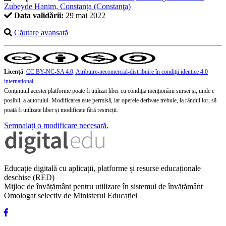
Zubeyde Hanim, Constanța (Constanţa)
Data validării:
29 mai 2022
Căutare avansată
Licență
:
CC BY-NC-SA 4.0, Atribuire-necomercial-distribuire în condiţii identice 4.0
internațional
Conținutul acestei platforme poate fi utilizat liber cu condiția menționării sursei și, unde e
posibil, a autorului. Modificarea este permisă, iar operele derivate trebuie, la rândul lor, să
poată fi utilizate liber și modificate fără restricții.
Semnalați o modificare necesară.
Educație digitală cu aplicații, platforme și resurse educaționale
deschise (RED)
Mijloc de învățământ pentru utilizare în sistemul de învățământ
Omologat selectiv de Ministerul Educației