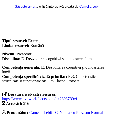
Găsește umbra
, o fișă interactivă creată de
Camelia Lebit
Tipul resursei:
Exercițiu
Limba resursei:
Română
Nivelul:
Preșcolar
Disciplina:
E. Dezvoltarea cognitivă și cunoașterea lumii
Competență generală:
E. Dezvoltarea cognitivă și cunoașterea
lumii
Competența specifică vizată prioritar:
E.3. Caracteristici
structurale și funcționale ale lumii înconjurătoare
Legătura web către resursă:
https://www.liveworksheets.com/nx2808789vi
Accesări:
516
Propunător:
Camelia Lebit - Grădinița cu Program Normal