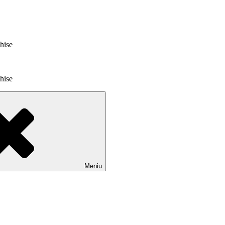
chise
chise
Meniu