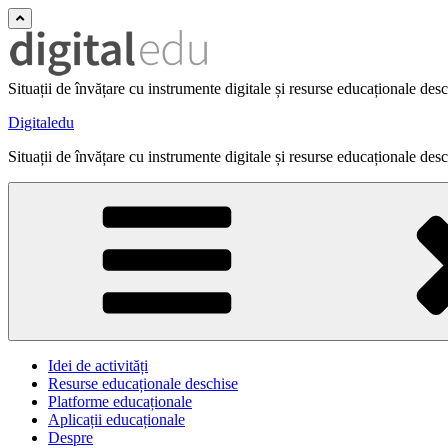
Situații de învățare cu instrumente digitale și resurse educaționale des
Digitaledu
Situații de învățare cu instrumente digitale și resurse educaționale des
Idei de activități
Resurse educaționale deschise
Platforme educaționale
Aplicații educaționale
Despre