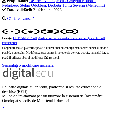
Propunător:
Beatrice Ani Popescu - Colegiul Național
Pedagogic Ștefan Odobleja, Drobeta-Turnu Severin (Mehedinţi)
Data validării:
21 februarie 2023
Căutare avansată
Licență
:
CC BY-NC-SA 4.0, Atribuire-necomercial-distribuire în condiţii identice 4.0
internațional
Conținutul acestei platforme poate fi utilizat liber cu condiția menționării sursei și, unde e
posibil, a autorului. Modificarea este permisă, iar operele derivate trebuie, la rândul lor, să
poată fi utilizate liber și modificate fără restricții.
Semnalați o modificare necesară.
Educație digitală cu aplicații, platforme și resurse educaționale
deschise (RED)
Mijloc de învățământ pentru utilizare în sistemul de învățământ
Omologat selectiv de Ministerul Educației