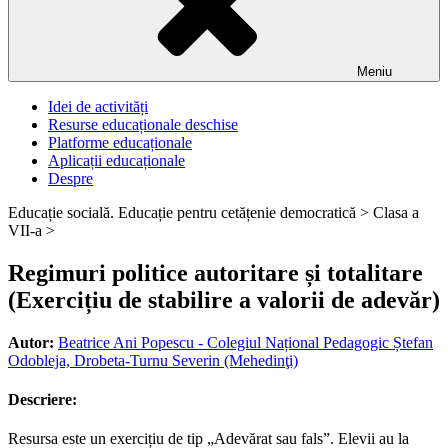
Meniu
Idei de activități
Resurse educaționale deschise
Platforme educaționale
Aplicații educaționale
Despre
Educație socială. Educație pentru cetățenie democratică >
Clasa a
VII-a >
Regimuri politice autoritare și totalitare
(Exercițiu de stabilire a valorii de adevăr)
Autor:
Beatrice Ani Popescu - Colegiul Național Pedagogic Ștefan
Odobleja, Drobeta-Turnu Severin (Mehedinţi)
Descriere:
Resursa este un exercițiu de tip „Adevărat sau fals”. Elevii au la