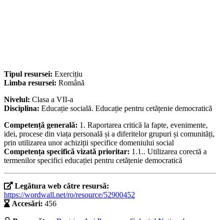
Tipul resursei:
Exercițiu
Limba resursei:
Română
Nivelul:
Clasa a VII-a
Disciplina:
Educație socială. Educație pentru cetățenie democratică
Competență generală:
1. Raportarea critică la fapte, evenimente,
idei, procese din viața personală și a diferitelor grupuri și comunități,
prin utilizarea unor achiziții specifice domeniului social
Competența specifică vizată prioritar:
1.1.. Utilizarea corectă a
termenilor specifici educației pentru cetățenie democratică
Legătura web către resursă:
https://wordwall.net/ro/resource/52900452
Accesări:
456