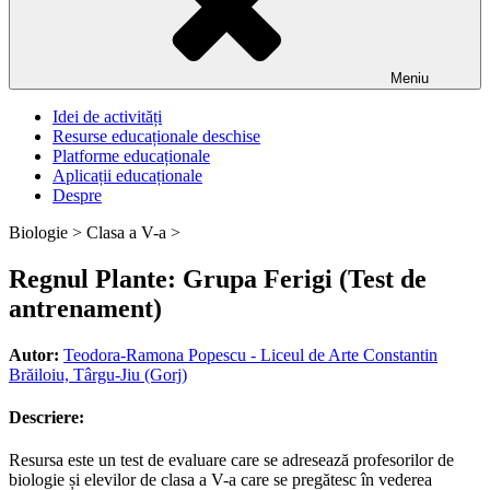
Meniu
Idei de activități
Resurse educaționale deschise
Platforme educaționale
Aplicații educaționale
Despre
Biologie >
Clasa a V-a >
Regnul Plante: Grupa Ferigi (Test de
antrenament)
Autor:
Teodora-Ramona Popescu - Liceul de Arte Constantin
Brăiloiu, Târgu-Jiu (Gorj)
Descriere:
Resursa este un test de evaluare care se adresează profesorilor de
biologie și elevilor de clasa a V-a care se pregătesc în vederea