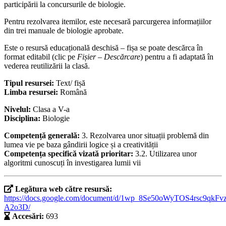
participării la concursurile de biologie.
Pentru rezolvarea itemilor, este necesară parcurgerea informațiilor
din trei manuale de biologie aprobate.
Este o resursă educațională deschisă – fișa se poate descărca în
format editabil (clic pe
Fișier – Descărcare
) pentru a fi adaptată în
vederea reutilizării la clasă.
Tipul resursei:
Text/ fișă
Limba resursei:
Română
Nivelul:
Clasa a V-a
Disciplina:
Biologie
Competență generală:
3. Rezolvarea unor situații problemă din
lumea vie pe baza gândirii logice și a creativității
Competența specifică vizată prioritar:
3.2. Utilizarea unor
algoritmi cunoscuți în investigarea lumii vii
Legătura web către resursă:
https://docs.google.com/document/d/1wp_8Se50oWyTOS4rsc9qkFv
A2o3D/
Accesări:
693