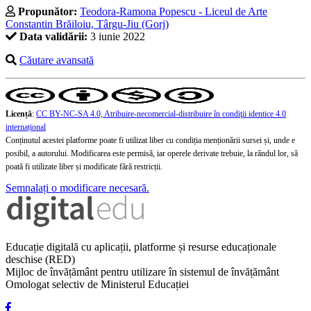
Propunător:
Teodora-Ramona Popescu - Liceul de Arte
Constantin Brăiloiu, Târgu-Jiu (Gorj)
Data validării:
3 iunie 2022
Căutare avansată
Licență
:
CC BY-NC-SA 4.0, Atribuire-necomercial-distribuire în condiţii identice 4.0
internațional
Conținutul acestei platforme poate fi utilizat liber cu condiția menționării sursei și, unde e
posibil, a autorului. Modificarea este permisă, iar operele derivate trebuie, la rândul lor, să
poată fi utilizate liber și modificate fără restricții.
Semnalați o modificare necesară.
Educație digitală cu aplicații, platforme și resurse educaționale
deschise (RED)
Mijloc de învățământ pentru utilizare în sistemul de învățământ
Omologat selectiv de Ministerul Educației