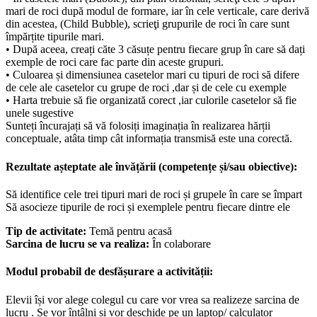
mari de roci după modul de formare, iar în cele verticale, care derivă
din acestea, (Child Bubble), scrieţi grupurile de roci în care sunt
împărțite tipurile mari.
• După aceea, creați căte 3 căsuțe pentru fiecare grup în care să dați
exemple de roci care fac parte din aceste grupuri.
• Culoarea și dimensiunea casetelor mari cu tipuri de roci să difere
de cele ale casetelor cu grupe de roci ,dar și de cele cu exemple
• Harta trebuie să fie organizată corect ,iar culorile casetelor să fie
unele sugestive
Sunteți încurajați să vă folosiți imaginația în realizarea hărții
conceptuale, atâta timp cât informația transmisă este una corectă.
Rezultate așteptate ale învățării (competențe și/sau obiective):
Să identifice cele trei tipuri mari de roci și grupele în care se împart
Să asocieze tipurile de roci și exemplele pentru fiecare dintre ele
Tip de activitate:
Temă pentru acasă
Sarcina de lucru se va realiza:
În colaborare
Modul probabil de desfășurare a activității:
Elevii își vor alege colegul cu care vor vrea sa realizeze sarcina de
lucru . Se vor întâlni și vor deschide pe un laptop/ calculator