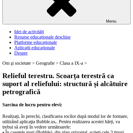
Meniu
Idei de activități
Resurse educaționale deschise
Platforme educaționale
Aplicații educaționale
Despre
Om şi societate >
Geografie >
Clasa a IX-a >
Relieful terestru. Scoarța terestră ca
suport al reliefului: structură și alcătuire
petrografică
Sarcina de lucru pentru elevi:
Realizați, în perechi, clasificarea rocilor după modul lor de formare,
utilizând aplicaţia Bubble.us,. Pentru realizarea acestei hărți, va
trebui să aveți în vedere următoarele:
• În casetele mari (Bubble), din plan orizontal, scrieţi cele 3 tipuri