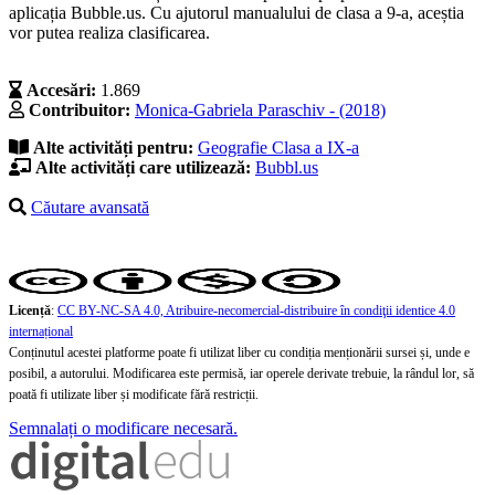
aplicația Bubble.us. Cu ajutorul manualului de clasa a 9-a, aceștia
vor putea realiza clasificarea.
Accesări:
1.869
Contribuitor:
Monica-Gabriela Paraschiv - (2018)
Alte activități pentru:
Geografie
Clasa a IX-a
Alte activități care utilizează:
Bubbl.us
Căutare avansată
Licență
:
CC BY-NC-SA 4.0, Atribuire-necomercial-distribuire în condiţii identice 4.0
internațional
Conținutul acestei platforme poate fi utilizat liber cu condiția menționării sursei și, unde e
posibil, a autorului. Modificarea este permisă, iar operele derivate trebuie, la rândul lor, să
poată fi utilizate liber și modificate fără restricții.
Semnalați o modificare necesară.