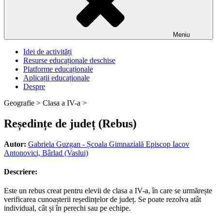
Meniu
Idei de activități
Resurse educaționale deschise
Platforme educaționale
Aplicații educaționale
Despre
Geografie >
Clasa a IV-a >
Reședințe de județ (Rebus)
Autor:
Gabriela Guzgan - Școala Gimnazială Episcop Iacov
Antonovici, Bârlad (Vaslui)
Descriere:
Este un rebus creat pentru elevii de clasa a IV-a, în care se urmărește
verificarea cunoașterii reședințelor de județ. Se poate rezolva atât
individual, cât și în perechi sau pe echipe.