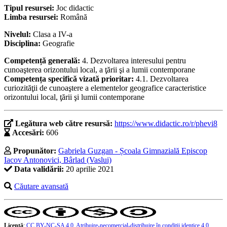
Tipul resursei:
Joc didactic
Limba resursei:
Română
Nivelul:
Clasa a IV-a
Disciplina:
Geografie
Competență generală:
4. Dezvoltarea interesului pentru
cunoaşterea orizontului local, a ţării şi a lumii contemporane
Competența specifică vizată prioritar:
4.1. Dezvoltarea
curiozităţii de cunoaştere a elementelor geografice caracteristice
orizontului local, ţării şi lumii contemporane
Legătura web către resursă:
https://www.didactic.ro/r/phevi8
Accesări:
606
Propunător:
Gabriela Guzgan - Școala Gimnazială Episcop
Iacov Antonovici, Bârlad (Vaslui)
Data validării:
20 aprilie 2021
Căutare avansată
Licență
:
CC BY-NC-SA 4.0, Atribuire-necomercial-distribuire în condiţii identice 4.0