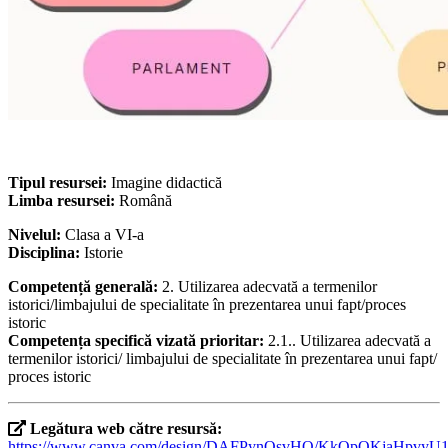
Tipul resursei:
Imagine didactică
Limba resursei:
Română
Nivelul:
Clasa a VI-a
Disciplina:
Istorie
Competență generală:
2. Utilizarea adecvată a termenilor
istorici/limbajului de specialitate în prezentarea unui fapt/proces
istoric
Competența specifică vizată prioritar:
2.1.. Utilizarea adecvată a
termenilor istorici/ limbajului de specialitate în prezentarea unui fapt/
proces istoric
Legătura web către resursă:
https://www.canva.com/design/DAFPynQsvHQ/KkQpOKjaHpvyU