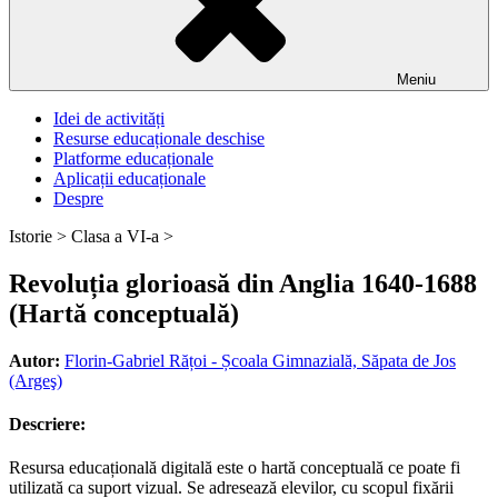
Meniu
Idei de activități
Resurse educaționale deschise
Platforme educaționale
Aplicații educaționale
Despre
Istorie >
Clasa a VI-a >
Revoluția glorioasă din Anglia 1640-1688
(Hartă conceptuală)
Autor:
Florin-Gabriel Rățoi - Școala Gimnazială, Săpata de Jos
(Argeş)
Descriere:
Resursa educațională digitală este o hartă conceptuală ce poate fi
utilizată ca suport vizual. Se adresează elevilor, cu scopul fixării