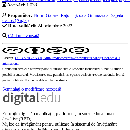
Accesări:
1.038
Propunător:
Florin-Gabriel Rățoi - Școala Gimnazială, Săpata
de Jos (Argeş)
Data validării:
24 octombrie 2022
Căutare avansată
Licență
:
CC BY-NC-SA 4.0, Atribuire-necomercial-distribuire în condiţii identice 4.0
internațional
Conținutul acestei platforme poate fi utilizat liber cu condiția menționării sursei și, unde e
posibil, a autorului. Modificarea este permisă, iar operele derivate trebuie, la rândul lor, să
poată fi utilizate liber și modificate fără restricții.
Semnalați o modificare necesară.
Educație digitală cu aplicații, platforme și resurse educaționale
deschise (RED)
Mijloc de învățământ pentru utilizare în sistemul de învățământ
Omologat selectiv de Ministerul Educației