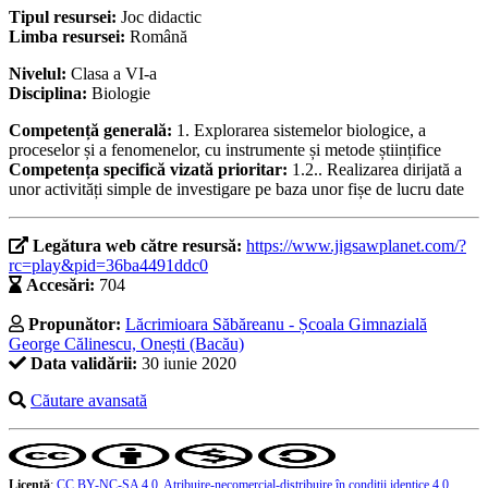
Tipul resursei:
Joc didactic
Limba resursei:
Română
Nivelul:
Clasa a VI-a
Disciplina:
Biologie
Competență generală:
1. Explorarea sistemelor biologice, a
proceselor și a fenomenelor, cu instrumente și metode științifice
Competența specifică vizată prioritar:
1.2.. Realizarea dirijată a
unor activități simple de investigare pe baza unor fișe de lucru date
Legătura web către resursă:
https://www.jigsawplanet.com/?
rc=play&pid=36ba4491ddc0
Accesări:
704
Propunător:
Lăcrimioara Săbăreanu - Școala Gimnazială
George Călinescu, Onești (Bacău)
Data validării:
30 iunie 2020
Căutare avansată
Licență
:
CC BY-NC-SA 4.0, Atribuire-necomercial-distribuire în condiţii identice 4.0