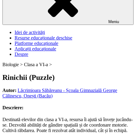
Meniu
Idei de activități
Resurse educaționale deschise
Platforme educaționale
Aplicații educaționale
Despre
Biologie >
Clasa a VI-a >
Rinichii (Puzzle)
Autor:
Lăcrimioara Săbăreanu - Școala Gimnazială George
Călinescu, Onești (Bacău)
Descriere:
Destinată elevilor din clasa a VI-a, resursa îi ajută să învețe jucându-
se. Dezvoltă abilități de gândire spațială și de coordonare motorie.
Cultivă răbdarea. Poate fi rezolvat atât individual, cât și în echipă.