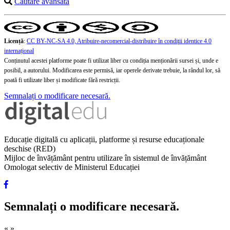
Căutare avansată
Licență
:
CC BY-NC-SA 4.0, Atribuire-necomercial-distribuire în condiţii identice 4.0
internațional
Conținutul acestei platforme poate fi utilizat liber cu condiția menționării sursei și, unde e
posibil, a autorului. Modificarea este permisă, iar operele derivate trebuie, la rândul lor, să
poată fi utilizate liber și modificate fără restricții.
Semnalați o modificare necesară.
Educație digitală cu aplicații, platforme și resurse educaționale
deschise (RED)
Mijloc de învățământ pentru utilizare în sistemul de învățământ
Omologat selectiv de Ministerul Educației
Semnalați o modificare necesară.
«
»