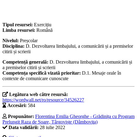
Tipul resursei:
Exercițiu
Limba resursei:
Română
Nivelul:
Preșcolar
Disciplina:
D. Dezvoltarea limbajului, a comunicării și a premiselor
citirii și scrierii
Competență generală:
D. Dezvoltarea limbajului, a comunicării și
a premiselor citirii și scrierii
Competența specifică vizată prioritar:
D.1. Mesaje orale în
contexte de comunicare cunoscute
Legătura web către resursă:
https://wordwall.net/ro/resource/34526227
Accesări:
584
Propunător:
Florentina Emilia Gheorghe - Grădinița cu Program
Prelungit Raza de Soare, Târgoviște (Dâmboviţa)
Data validării:
28 iulie 2022