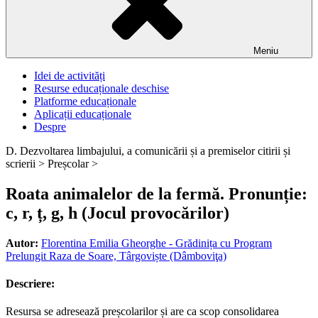
Meniu
Idei de activități
Resurse educaționale deschise
Platforme educaționale
Aplicații educaționale
Despre
D. Dezvoltarea limbajului, a comunicării și a premiselor citirii și
scrierii >
Preșcolar >
Roata animalelor de la fermă. Pronunție:
c, r, ț, g, h (Jocul provocărilor)
Autor:
Florentina Emilia Gheorghe - Grădinița cu Program
Prelungit Raza de Soare, Târgoviște (Dâmboviţa)
Descriere:
Resursa se adresează preșcolarilor și are ca scop consolidarea