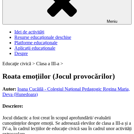
Meniu
Idei de activități
Resurse educaționale deschise
Platforme educaționale
Aplicații educaționale
Despre
Educaţie civică >
Clasa a III-a >
Roata emoțiilor (Jocul provocărilor)
Autor:
Ioana Cucăilă - Colegiul Național Pedagogic Regina Maria,
Deva (Hunedoara)
Descriere:
Jocul didactic a fost creat în scopul aprofundării/ evaluării
cunoștințelor despre emoții. Se adresează elevilor de clasa a III-a și a
IV-a, în cadrul lecțiilor de educație civică sau în cadrul unor activități
extrașcolare.