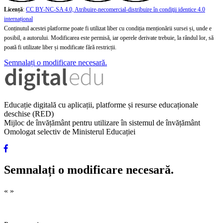
Licență
:
CC BY-NC-SA 4.0, Atribuire-necomercial-distribuire în condiţii identice 4.0
internațional
Conținutul acestei platforme poate fi utilizat liber cu condiția menționării sursei și, unde e
posibil, a autorului. Modificarea este permisă, iar operele derivate trebuie, la rândul lor, să
poată fi utilizate liber și modificate fără restricții.
Semnalați o modificare necesară.
Educație digitală cu aplicații, platforme și resurse educaționale
deschise (RED)
Mijloc de învățământ pentru utilizare în sistemul de învățământ
Omologat selectiv de Ministerul Educației
Semnalați o modificare necesară.
«
»