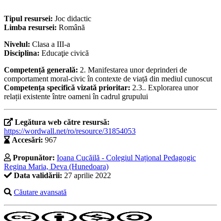
Tipul resursei:
Joc didactic
Limba resursei:
Română
Nivelul:
Clasa a III-a
Disciplina:
Educaţie civică
Competență generală:
2. Manifestarea unor deprinderi de
comportament moral-civic în contexte de viață din mediul cunoscut
Competența specifică vizată prioritar:
2.3.. Explorarea unor
relații existente între oameni în cadrul grupului
Legătura web către resursă:
https://wordwall.net/ro/resource/31854053
Accesări:
967
Propunător:
Ioana Cucăilă - Colegiul Național Pedagogic
Regina Maria, Deva (Hunedoara)
Data validării:
27 aprilie 2022
Căutare avansată