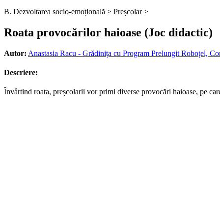
B. Dezvoltarea socio-emoțională >
Preșcolar >
Roata provocărilor haioase (Joc didactic)
Autor:
Anastasia Racu - Grădinița cu Program Prelungit Roboțel, Co
Descriere:
Învârtind roata, preșcolarii vor primi diverse provocări haioase, pe care