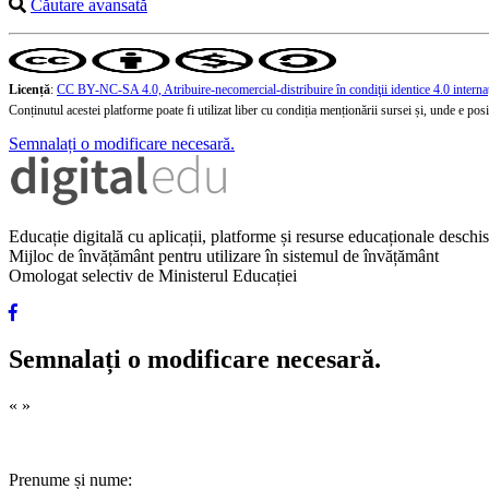
Căutare avansată
Licență
:
CC BY-NC-SA 4.0, Atribuire-necomercial-distribuire în condiţii identice 4.0 interna
Conținutul acestei platforme poate fi utilizat liber cu condiția menționării sursei și, unde e posibi
Semnalați o modificare necesară.
Educație digitală cu aplicații, platforme și resurse educaționale desch
Mijloc de învățământ pentru utilizare în sistemul de învățământ
Omologat selectiv de Ministerul Educației
Semnalați o modificare necesară.
«
»
Prenume și nume: