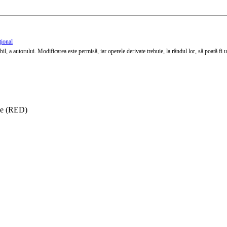
țional
l, a autorului. Modificarea este permisă, iar operele derivate trebuie, la rândul lor, să poată fi util
ise (RED)