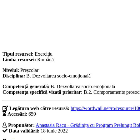
Tipul resursei:
Exercițiu
Limba resursei:
Română
Nivelul:
Preșcolar
Disciplina:
B. Dezvoltarea socio-emoțională
Competență generală:
B. Dezvoltarea socio-emoțională
Competența specifică vizată prioritar:
B.2. Comportamente prosocial
Legătura web către resursă:
https://wordwall.net/ro/resource/1
Accesări:
659
Propunător:
Anastasia Racu - Grădinița cu Program Prelungit Rob
Data validării:
18 iunie 2022