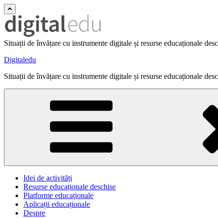
Situații de învățare cu instrumente digitale și resurse educaționale des
Digitaledu
Situații de învățare cu instrumente digitale și resurse educaționale des
Idei de activități
Resurse educaționale deschise
Platforme educaționale
Aplicații educaționale
Despre