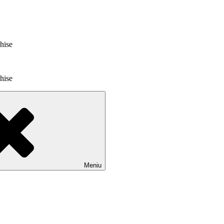
chise
chise
Meniu