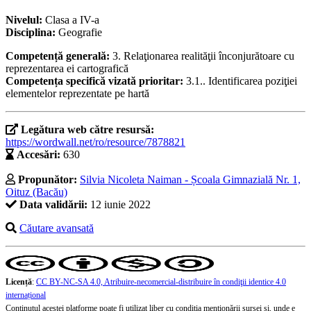
Nivelul:
Clasa a IV-a
Disciplina:
Geografie
Competență generală:
3. Relaţionarea realităţii înconjurătoare cu
reprezentarea ei cartografică
Competența specifică vizată prioritar:
3.1.. Identificarea poziţiei
elementelor reprezentate pe hartă
Legătura web către resursă:
https://wordwall.net/ro/resource/7878821
Accesări:
630
Propunător:
Silvia Nicoleta Naiman - Școala Gimnazială Nr. 1,
Oituz (Bacău)
Data validării:
12 iunie 2022
Căutare avansată
Licență
:
CC BY-NC-SA 4.0, Atribuire-necomercial-distribuire în condiţii identice 4.0
internațional
Conținutul acestei platforme poate fi utilizat liber cu condiția menționării sursei și, unde e