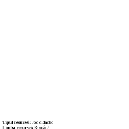
Tipul resursei:
Joc didactic
Limba resursei:
Română