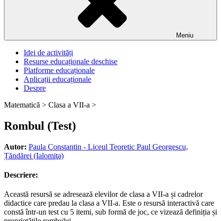
Meniu
Idei de activități
Resurse educaționale deschise
Platforme educaționale
Aplicații educaționale
Despre
Matematică >
Clasa a VII-a >
Rombul (Test)
Autor:
Paula Constantin - Liceul Teoretic Paul Georgescu,
Țăndărei (Ialomiţa)
Descriere:
Această resursă se adresează elevilor de clasa a VII-a și cadrelor
didactice care predau la clasa a VII-a. Este o resursă interactivă care
constă într-un test cu 5 itemi, sub formă de joc, ce vizează definiția și
proprietățile rombului.