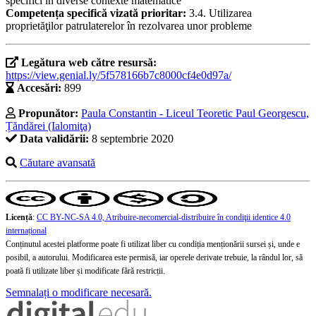
specifici în diverse contexte matematice
Competența specifică vizată prioritar:
3.4. Utilizarea
proprietăţilor patrulaterelor în rezolvarea unor probleme
Legătura web către resursă:
https://view.genial.ly/5f578166b7c8000cf4e0d97a/
Accesări:
899
Propunător:
Paula Constantin - Liceul Teoretic Paul Georgescu,
Țăndărei (Ialomiţa)
Data validării:
8 septembrie 2020
Căutare avansată
Licență
:
CC BY-NC-SA 4.0, Atribuire-necomercial-distribuire în condiţii identice 4.0
internațional
Conținutul acestei platforme poate fi utilizat liber cu condiția menționării sursei și, unde e
posibil, a autorului. Modificarea este permisă, iar operele derivate trebuie, la rândul lor, să
poată fi utilizate liber și modificate fără restricții.
Semnalați o modificare necesară.