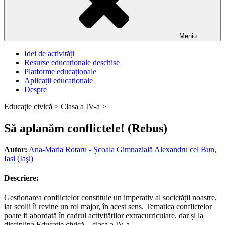
Meniu
Idei de activități
Resurse educaționale deschise
Platforme educaționale
Aplicații educaționale
Despre
Educaţie civică >
Clasa a IV-a >
Să aplanăm conflictele! (Rebus)
Autor:
Ana-Maria Rotaru - Școala Gimnazială Alexandru cel Bun,
Iași (Iaşi)
Descriere:
Gestionarea conflictelor constituie un imperativ al societății noastre,
iar școlii îi revine un rol major, în acest sens. Tematica conflictelor
poate fi abordată în cadrul activităților extracurriculare, dar și la
disciplina Educație civică – clasa a IV-a.