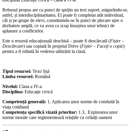
Rebusul propus are ca punct de sprijin un text suport, asigurându-se,
astfel, și interdisciplinaritatea. El poate fi completat atât individual,
cât și pe grupe de elevi, constituindu-se în punct de plecare spre o
dezbatere amplă, ce va avea ca scop însușirea unor tehnici de
aplanare a conflictelor.
Este o resursă educațională deschisă – p
oate fi descărcată (
Fișier –
Descărcare
) sau copiată în propriul Drive (
Fișier – Faceți o copie
)
pentru a fi editată în vederea utilizării la clasă.
Tipul resursei:
Text/ fișă
Limba resursei:
Română
Nivelul:
Clasa a IV-a
Disciplina:
Educaţie civică
Competență generală:
1. Aplicarea unor norme de conduită în
viața cotidiană
Competența specifică vizată prioritar:
1.3.. Explorarea unor
norme morale care reglementează relațiile cu ceilalți oameni