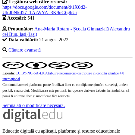
Legătura web către resursă:
https://docs.google.com/document/d/1X0d2-
UlcJbNkd57_TArWYA_3K9nG6ghU/
Accesări:
541
Propunător:
Ana-Maria Rotaru - Școala Gimnazială Alexandru
cel Bun, Iași (Iaşi)
Data validării:
21 august 2022
Căutare avansată
Licență
:
CC BY-NC-SA 4.0, Atribuire-necomercial-distribuire în condiţii identice 4.0
internațional
Conținutul acestei platforme poate fi utilizat liber cu condiția menționării sursei și, unde e
posibil, a autorului. Modificarea este permisă, iar operele derivate trebuie, la rândul lor, să
poată fi utilizate liber și modificate fără restricții.
Semnalați o modificare necesară.
Educație digitală cu aplicații, platforme și resurse educaționale