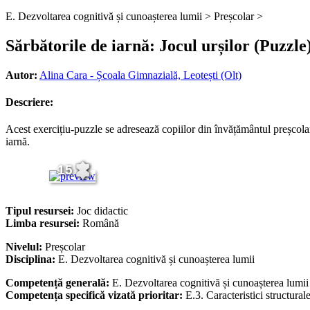
E. Dezvoltarea cognitivă și cunoașterea lumii >
Preșcolar >
Sărbătorile de iarnă: Jocul urșilor (Puzzle
Autor:
Alina Cara - Școala Gimnazială, Leotești (Olt)
Descriere:
Acest exercițiu-puzzle se adresează copiilor din învățământul preșcolar și
iarnă.
15
Tipul resursei:
Joc didactic
Limba resursei:
Română
Nivelul:
Preșcolar
Disciplina:
E. Dezvoltarea cognitivă și cunoașterea lumii
Competență generală:
E. Dezvoltarea cognitivă și cunoașterea lumii
Competența specifică vizată prioritar:
E.3. Caracteristici structural