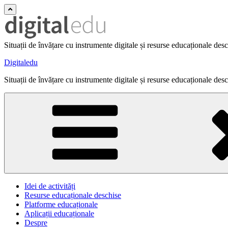
Situații de învățare cu instrumente digitale și resurse educaționale des
Digitaledu
Situații de învățare cu instrumente digitale și resurse educaționale des
Idei de activități
Resurse educaționale deschise
Platforme educaționale
Aplicații educaționale
Despre