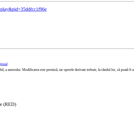
c=play&pid=35ddfcc1f96e
țional
l, a autorului. Modificarea este permisă, iar operele derivate trebuie, la rândul lor, să poată fi util
ise (RED)