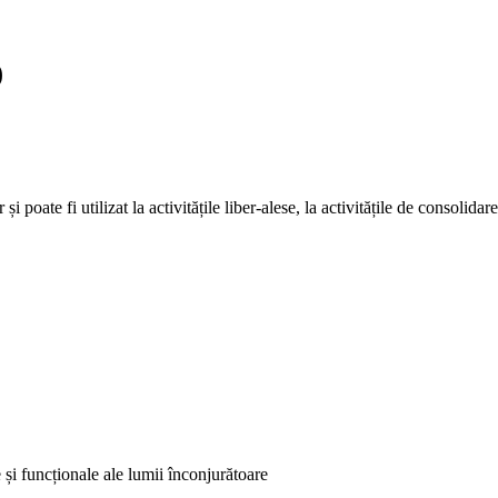
)
 poate fi utilizat la activitățile liber-alese, la activitățile de consolid
e și funcționale ale lumii înconjurătoare