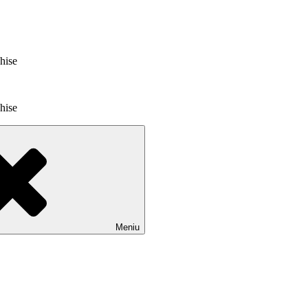
chise
chise
Meniu