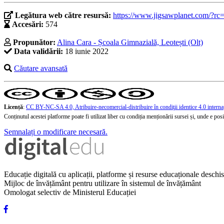
Legătura web către resursă:
https://www.jigsawplanet.com/?r
Accesări:
574
Propunător:
Alina Cara - Școala Gimnazială, Leotești (Olt)
Data validării:
18 iunie 2022
Căutare avansată
Licență
:
CC BY-NC-SA 4.0, Atribuire-necomercial-distribuire în condiţii identice 4.0 interna
Conținutul acestei platforme poate fi utilizat liber cu condiția menționării sursei și, unde e posibi
Semnalați o modificare necesară.
Educație digitală cu aplicații, platforme și resurse educaționale desch
Mijloc de învățământ pentru utilizare în sistemul de învățământ
Omologat selectiv de Ministerul Educației