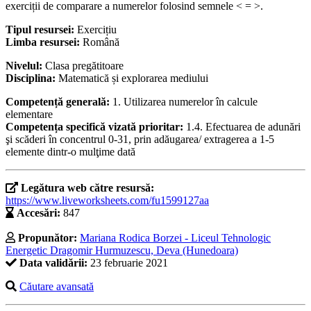
exerciții de comparare a numerelor folosind semnele < = >.
Tipul resursei:
Exercițiu
Limba resursei:
Română
Nivelul:
Clasa pregătitoare
Disciplina:
Matematică și explorarea mediului
Competență generală:
1. Utilizarea numerelor în calcule
elementare
Competența specifică vizată prioritar:
1.4. Efectuarea de adunări
şi scăderi în concentrul 0-31, prin adăugarea/ extragerea a 1-5
elemente dintr-o mulţime dată
Legătura web către resursă:
https://www.liveworksheets.com/fu1599127aa
Accesări:
847
Propunător:
Mariana Rodica Borzei - Liceul Tehnologic
Energetic Dragomir Hurmuzescu, Deva (Hunedoara)
Data validării:
23 februarie 2021
Căutare avansată