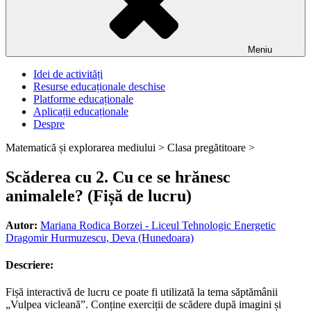
Meniu
Idei de activități
Resurse educaționale deschise
Platforme educaționale
Aplicații educaționale
Despre
Matematică și explorarea mediului >
Clasa pregătitoare >
Scăderea cu 2. Cu ce se hrănesc
animalele? (Fișă de lucru)
Autor:
Mariana Rodica Borzei - Liceul Tehnologic Energetic
Dragomir Hurmuzescu, Deva (Hunedoara)
Descriere:
Fișă interactivă de lucru ce poate fi utilizată la tema săptămânii
„Vulpea vicleană”. Conține exerciții de scădere după imagini și