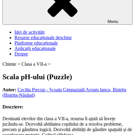
Meniu
Idei de activități
Resurse educaționale deschise
Platforme educaționale
Aplicații educaționale
Despre
Chimie >
Clasa a VII-a >
Scala pH-ului (Puzzle)
Autor:
Cecilia Precup - Școala Gimnazială Avram Iancu, Bistrița
(Bistriţa-Năsăud)
Descriere:
Destinată elevilor din clasa a VII-a, resursa îi ajută să învețe
jucându-se. Dezvoltă abilitatea copilului de a rezolva probleme,
precum și gândirea logică. Dezvoltă abilități de gândire spațială și de
coordonare motorie. Cultivă răbdarea.