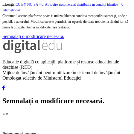
Licență
:
CC BY-NC-SA 4.0, Atribuire-necomercial-distribuire în condiţii identice 4.0
internațional
Conținutul acestei platforme poate fi utilizat liber cu condiția menționării sursei și, unde e
posibil, a autorului. Modificarea este permisă, iar operele derivate trebuie, la rândul lor, să
poată fi utilizate liber și modificate fără restricții.
Semnalați o modificare necesară.
Educație digitală cu aplicații, platforme și resurse educaționale
deschise (RED)
Mijloc de învățământ pentru utilizare în sistemul de învățământ
Omologat selectiv de Ministerul Educației
Semnalați o modificare necesară.
«
»
Prenume și nume: