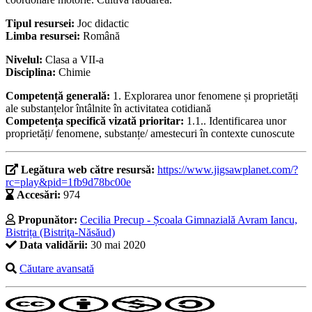
Tipul resursei:
Joc didactic
Limba resursei:
Română
Nivelul:
Clasa a VII-a
Disciplina:
Chimie
Competență generală:
1. Explorarea unor fenomene și proprietăți
ale substanțelor întâlnite în activitatea cotidiană
Competența specifică vizată prioritar:
1.1.. Identificarea unor
proprietăți/ fenomene, substanțe/ amestecuri în contexte cunoscute
Legătura web către resursă:
https://www.jigsawplanet.com/?
rc=play&pid=1fb9d78bc00e
Accesări:
974
Propunător:
Cecilia Precup - Școala Gimnazială Avram Iancu,
Bistrița (Bistriţa-Năsăud)
Data validării:
30 mai 2020
Căutare avansată