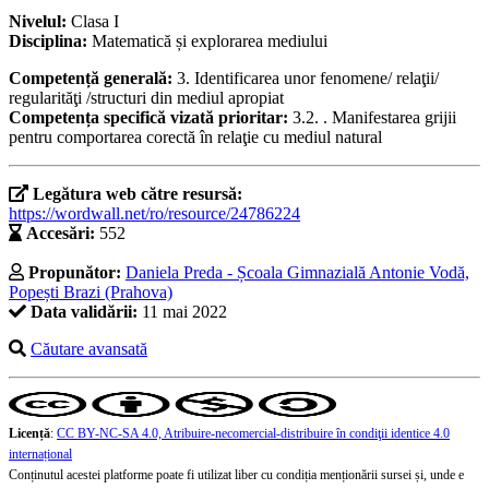
Nivelul:
Clasa I
Disciplina:
Matematică și explorarea mediului
Competență generală:
3. Identificarea unor fenomene/ relaţii/
regularităţi /structuri din mediul apropiat
Competența specifică vizată prioritar:
3.2. . Manifestarea grijii
pentru comportarea corectă în relaţie cu mediul natural
Legătura web către resursă:
https://wordwall.net/ro/resource/24786224
Accesări:
552
Propunător:
Daniela Preda - Școala Gimnazială Antonie Vodă,
Popești Brazi (Prahova)
Data validării:
11 mai 2022
Căutare avansată
Licență
:
CC BY-NC-SA 4.0, Atribuire-necomercial-distribuire în condiţii identice 4.0
internațional
Conținutul acestei platforme poate fi utilizat liber cu condiția menționării sursei și, unde e