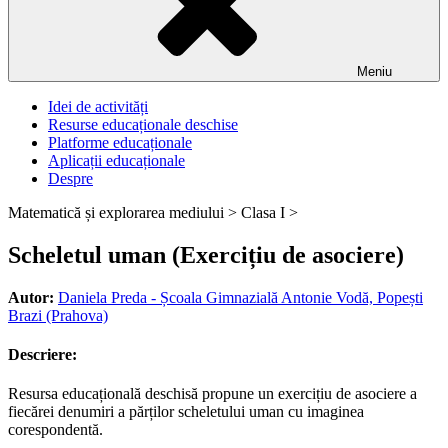
Meniu
Idei de activități
Resurse educaționale deschise
Platforme educaționale
Aplicații educaționale
Despre
Matematică și explorarea mediului >
Clasa I >
Scheletul uman (Exercițiu de asociere)
Autor:
Daniela Preda - Școala Gimnazială Antonie Vodă, Popești
Brazi (Prahova)
Descriere:
Resursa educațională deschisă propune un exercițiu de asociere a
fiecărei denumiri a părților scheletului uman cu imaginea
corespondentă.