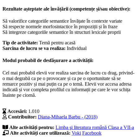
Rezultate așteptate ale învățării (competențe și/sau obiective):
Să valorifice categoriile semantice învățate în contexte variate
Să respecte normele morfosintactice în propoziții și în fraze
Să integreze categoriile semantice în structuri lexicale proprii
Tip de activitate:
Temă pentru acasă
Sarcina de lucru se va realiza:
Individual
Modul probabil de desfășurare a activității:
Cel mai probabil elevii vor realiza sarcina de lucru cu drag, privind-
o mai degrabă ca pe o provocare și ca pe o oportunitate să se
remarce pozitiv și mai puțin ca pe o temă. Elevii vor accesa adresa
indicată și vor completa profilul cu informații pe care le vor schița
înainte pe ciornă.
Accesări:
1.010
Contribuitor:
Diana-Mihaela Barbu - (2018)
Alte activități pentru:
Limba şi literatura română
Clasa a VII-a
Alte activități care utilizează:
Voki
Facebook