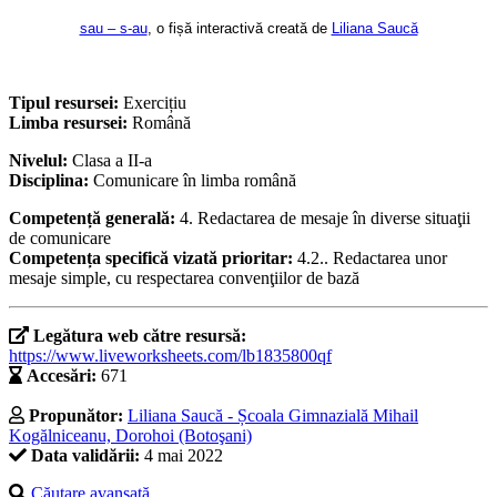
sau – s-au
, o fișă interactivă creată de
Liliana Saucă
Tipul resursei:
Exercițiu
Limba resursei:
Română
Nivelul:
Clasa a II-a
Disciplina:
Comunicare în limba română
Competență generală:
4. Redactarea de mesaje în diverse situaţii
de comunicare
Competența specifică vizată prioritar:
4.2.. Redactarea unor
mesaje simple, cu respectarea convenţiilor de bază
Legătura web către resursă:
https://www.liveworksheets.com/lb1835800qf
Accesări:
671
Propunător:
Liliana Saucă - Școala Gimnazială Mihail
Kogălniceanu, Dorohoi (Botoşani)
Data validării:
4 mai 2022
Căutare avansată