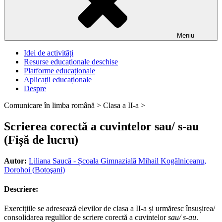
Meniu
Idei de activități
Resurse educaționale deschise
Platforme educaționale
Aplicații educaționale
Despre
Comunicare în limba română >
Clasa a II-a >
Scrierea corectă a cuvintelor sau/ s-au
(Fișă de lucru)
Autor:
Liliana Saucă - Școala Gimnazială Mihail Kogălniceanu,
Dorohoi (Botoşani)
Descriere:
Exercițiile se adresează elevilor de clasa a II-a și urmăresc însușirea/
consolidarea regulilor de scriere corectă a cuvintelor
sau/ s-au
.