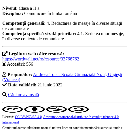
Nivelul:
Clasa a II-a
Disciplina:
Comunicare în limba română
Competență generală:
4. Redactarea de mesaje în diverse situaţii
de comunicare
Competența specifică vizată prioritar:
4.1. Scrierea unor mesaje,
în diverse contexte de comunicare
Legătura web către resursă:
https://wordwall.net/ro/resource/33768762
Accesări:
556
Propunător:
Andreea Toia - Școala Gimnazială Nr. 2, Gugești
(Vrancea)
Data validării:
21 iunie 2022
Căutare avansată
Licență
:
CC BY-NC-SA 4.0, Atribuire-necomercial-distribuire în condiţii identice 4.0
internațional
Conținutul acestei platforme poate fi utilizat liber cu condiția menționării sursei și, unde e