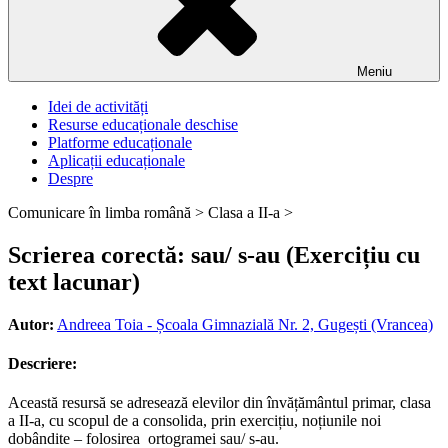
Meniu
Idei de activități
Resurse educaționale deschise
Platforme educaționale
Aplicații educaționale
Despre
Comunicare în limba română >
Clasa a II-a >
Scrierea corectă: sau/ s-au (Exercițiu cu
text lacunar)
Autor:
Andreea Toia - Școala Gimnazială Nr. 2, Gugești (Vrancea)
Descriere:
Această resursă se adresează elevilor din învățământul primar, clasa
a II-a, cu scopul de a consolida, prin exercițiu, noțiunile noi
dobândite – folosirea ortogramei sau/ s-au.