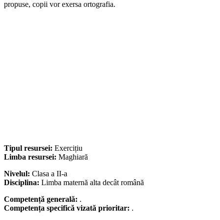
propuse, copii vor exersa ortografia.
Tipul resursei:
Exercițiu
Limba resursei:
Maghiară
Nivelul:
Clasa a II-a
Disciplina:
Limba maternă alta decât română
Competență generală:
.
Competența specifică vizată prioritar:
.