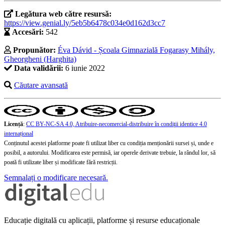
Legătura web către resursă:
https://view.genial.ly/5eb5b6478c034e0d162d3cc7
Accesări:
542
Propunător:
Éva Dávid - Școala Gimnazială Fogarasy Mihály,
Gheorgheni (Harghita)
Data validării:
6 iunie 2022
Căutare avansată
Licență
:
CC BY-NC-SA 4.0, Atribuire-necomercial-distribuire în condiţii identice 4.0
internațional
Conținutul acestei platforme poate fi utilizat liber cu condiția menționării sursei și, unde e
posibil, a autorului. Modificarea este permisă, iar operele derivate trebuie, la rândul lor, să
poată fi utilizate liber și modificate fără restricții.
Semnalați o modificare necesară.
Educație digitală cu aplicații, platforme și resurse educaționale