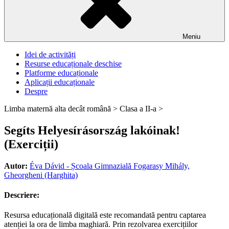
Meniu
Idei de activități
Resurse educaționale deschise
Platforme educaționale
Aplicații educaționale
Despre
Limba maternă alta decât română >
Clasa a II-a >
Segíts Helyesírásország lakóinak!
(Exerciții)
Autor:
Éva Dávid - Școala Gimnazială Fogarasy Mihály,
Gheorgheni (Harghita)
Descriere:
Resursa educațională digitală este recomandată pentru captarea
atenției la ora de limba maghiară. Prin rezolvarea exercițiilor